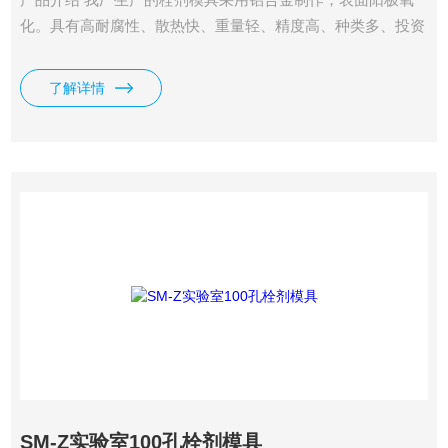
化。具有高耐腐性、散热快、重量轻、精度高、种类多、投资
少等特点。外形及栓剂形状可根据客户要求定制。是大中专院
校、医院、药厂研发中心、研究所等小规模试制生产及教学演
了解详情
示的*
SM-Z实验室100孔栓剂模具