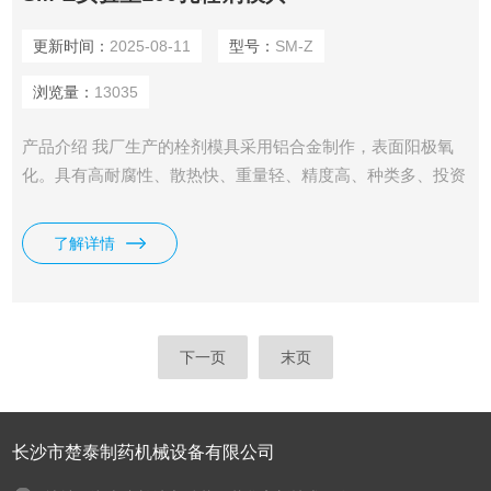
更新时间：
2025-08-11
型号：
SM-Z
浏览量：
13035
产品介绍 我厂生产的栓剂模具采用铝合金制作，表面阳极氧
化。具有高耐腐性、散热快、重量轻、精度高、种类多、投资
少等特点。外形及栓剂形状可根据客户要求定制。是大中专院
校、医院、药厂研发中心、研究所等小规模试制生产及教学演
了解详情
示的*
下一页
末页
长沙市楚泰制药机械设备有限公司