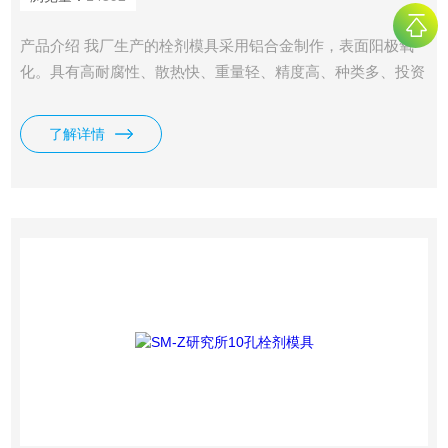
产品介绍 我厂生产的栓剂模具采用铝合金制作，表面阳极氧
化。具有高耐腐性、散热快、重量轻、精度高、种类多、投资
少等特点。外形及栓剂形状可根据客户要求定制。是大中专院
校、医院、药厂研发中心、研究所等小规模试制生产及教学演
了解详情
示的*