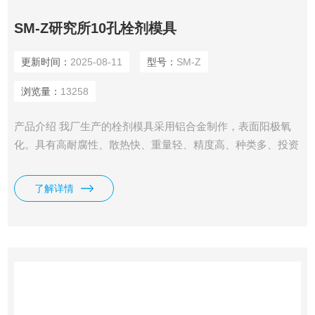
SM-Z研究所10孔栓剂模具
更新时间：
2025-08-11
型号：
SM-Z
浏览量：
13258
产品介绍 我厂生产的栓剂模具采用铝合金制作，表面阳极氧
化。具有高耐腐性、散热快、重量轻、精度高、种类多、投资
少等特点。外形及栓剂形状可根据客户要求定制。是大中专院
校、医院、药厂研发中心、研究所等小规模试制生产及教学演
了解详情
示的*