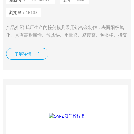
更新时间：
2025-08-11
型号：
SM-Z
浏览量：
15133
产品介绍 我厂生产的栓剂模具采用铝合金制作，表面阳极氧
化。具有高耐腐性、散热快、重量轻、精度高、种类多、投资
少等特点。外形及栓剂形状可根据客户要求定制。是大中专院
校、医院、药厂研发中心、研究所等小规模试制生产及教学演
了解详情
示的*