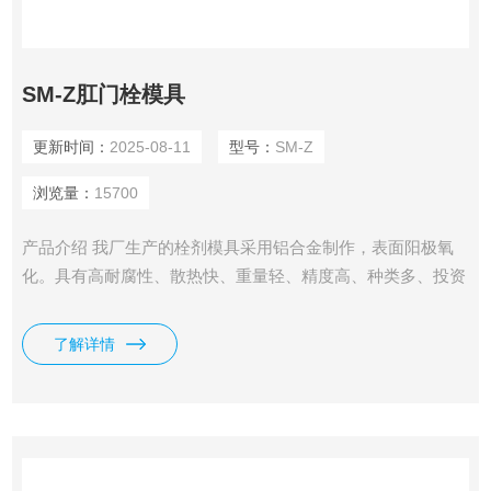
SM-Z肛门栓模具
更新时间：
2025-08-11
型号：
SM-Z
浏览量：
15700
产品介绍 我厂生产的栓剂模具采用铝合金制作，表面阳极氧
化。具有高耐腐性、散热快、重量轻、精度高、种类多、投资
少等特点。外形及栓剂形状可根据客户要求定制。是大中专院
校、医院、药厂研发中心、研究所等小规模试制生产及教学演
了解详情
示的*