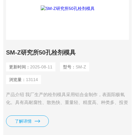
SM-Z研究所50孔栓剂模具
更新时间：
2025-08-11
型号：
SM-Z
浏览量：
13114
产品介绍 我厂生产的栓剂模具采用铝合金制作，表面阳极氧
化。具有高耐腐性、散热快、重量轻、精度高、种类多、投资
少等特点。外形及栓剂形状可根据客户要求定制。是大中专院
校、医院、药厂研发中心、研究所等小规模试制生产及教学演
了解详情
示的*