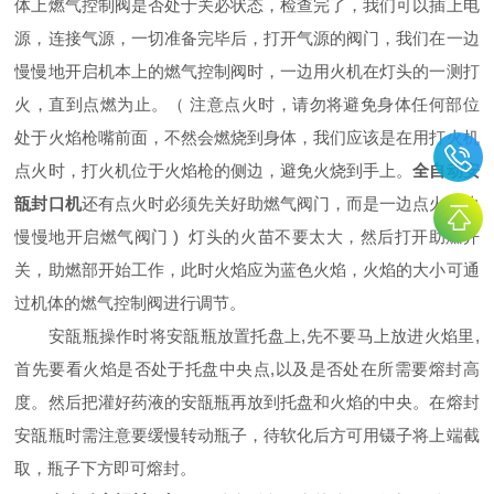
体上燃气控制阀是否处于关必状态，检查完了，我们可以插上电
源，连接气源，一切准备完毕后，打开气源的阀门，我们在一边
慢慢地开启机本上的燃气控制阀时，一边用火机在灯头的一测打
火，直到点燃为止。（ 注意点火时，请勿将避免身体任何部位
处于火焰枪嘴前面，不然会燃烧到身体，我们应该是在用打火机
点火时，打火机位于火焰枪的侧边，避免火烧到手上。
全自动安
瓿封口机
还有点火时必须先关好助燃气阀门，而是一边点火一边
慢慢地开启燃气阀门 ) 灯头的火苗不要太大，然后打开助燃开
关，助燃部开始工作，此时火焰应为蓝色火焰，火焰的大小可通
过机体的燃气控制阀进行调节。
安瓿瓶操作时将安瓿瓶放置托盘上,先不要马上放进火焰里,
首先要看火焰是否处于托盘中央点,以及是否处在所需要熔封高
度。然后把灌好药液的安瓿瓶再放到托盘和火焰的中央。在熔封
安瓿瓶时需注意要缓慢转动瓶子，待软化后方可用镊子将上端截
取，瓶子下方即可熔封。