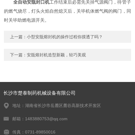
全自动安瓿封口机
工作结束后必需先关掉气源阀门，待管子
的燃气烧尽，灯头火焰自然熄灭后，关毕机体燃气阀的阀门，同
时关毕助燃电源开关。
上一篇：
小型安瓿熔封机的操作过程你摸透了吗？
下一篇：
安瓿熔封机造型新颖，轻巧美观
长沙市楚泰制药机械设备有限公司
地址：湖南省长沙市岳麓区麓谷高新技术开发区
邮箱：1483880753@qq.com
传真：0731-89850016