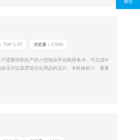
微信
：
TDP-1.5T
浏览量：
17085
客户需要研制生产的小型电动手动两用单冲，可完成中
冶金压片以及肥皂日化用品的压片。本机体积小、重量
、诊所、药厂、化工实验室、学校实验室的*设备。