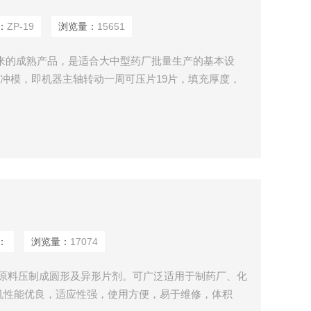
：
ZP-19
浏览量：
15651
来的成熟产品，是适合大中型药厂批量生产的基本设
9付冲模，即机器主轴转动一周可压片19片，填充厚度，
点就是片重差小，工作稳定
：
浏览量：
17074
粒状原料压制成圆形及异形片剂。可广泛适用于制药厂、化
机性能优良，适应性强，使用方便，易于维修，体积