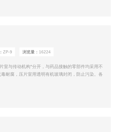
：
ZP-9
浏览量：
16224
压片室与传动机构*分开，与药品接触的零部件均采用不
无毒耐腐，压片室用透明有机玻璃封闭，防止污染。各
变频器调速，随意控制速度，以便延迟或缩短压片成型