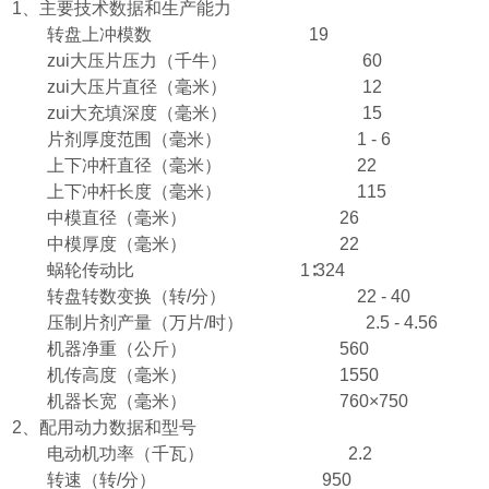
1
、主要技术数据和生产能力
转盘上冲模数
19
zui大压片压力
（
千牛
） 60
zui大压片直径
（
毫米
） 12
zui大充填深度
（
毫米
） 15
片剂厚度范围
（
毫米
） 1 - 6
上下冲杆直径
（
毫米
） 22
上下冲杆长度
（
毫米
） 115
中模直径
（
毫米
） 26
中模厚度
（
毫米
） 22
蜗轮传动比
1
∶
324
转盘转数变换
（
转
/
分
） 22 - 40
压制片剂产量
（
万片
/
时
） 2.5 - 4.56
机器净重
（
公斤
） 560
机传高度
（
毫米
） 1550
机器长宽
（
毫米
） 760
×
750
2
、配用动力数据和型号
电动机功率
（
千瓦
） 2.2
转速
（
转
/
分
） 950