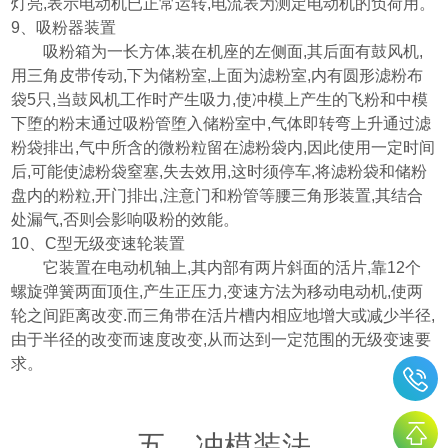
灯亮
,
表示电动机已正常运转
,
电流表为测定电动机的负荷用。
9
、吸粉器装置
吸粉箱为一长方体
,
装在机座的左侧面
,
其后面有鼓风机
,
用三角皮带传动
,
下为储粉室
,
上面为滤粉室
,
内有圆形滤粉布
袋
5
只
,
当鼓风机工作时产生吸力
,
使冲模上产生的飞粉和中模
下堕的粉末通过吸粉管堕入储粉室中
,
气体即转弯上升通过滤
粉袋排出
,
气中所含的微粉粒留在滤粉袋内
,
因此使用一定时间
后
,
可能使滤粉袋窒塞
,
失去效用
,
这时须停车
,
将滤粉袋和储粉
盘内的粉粒
,
开门排出
,
注意门和粉管等腰三角形装置
,
其结合
处漏气
,
否则会影响吸粉的效能。
10
、
C
型无级变速轮装置
它装置在电动机轴上
,
其内部有两片斜面的活片
,
靠
12
个
螺旋弹簧两面顶住
,
产生正压力
,
变速方法为移动电动机
,
使两
轮之间距离改变
.
而三角带在活片槽内相应地增大或减少半径
,
由于半径的改变而速度改变
,
从而达到一定范围的无级变速要
求。
五、冲模装法