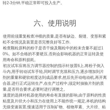
转
2-3
分钟
,
平稳正常即可投入生产。
六、使用说明
、使用前须重复检查冲模的质量
,
是否有缺边、裂缝、变形和紧
松不全情况及装置是否完整良好等工作
.
、检查颗粒原料的粉子是否干燥及颗粒中的粉末含量不超过
1
0%
。如不合格的不要硬压
,
否则会影响机器的正常运转及使
用寿命和原料损耗。
、初次试车应将压力调节器控制的指示针放置
6
上
,
将粉子倒入
斗内
,
用手转动试车手轮
,
同时调节充填和压力
,
逐步增加到片
剂的重量和硬软程度达到成品要求
,
然后先开动电动机
,
再开离
合器
,
进行正式运转生产
,
在生产过程中
,
须定时抽验片剂的质
量
,
是否符合要求
,
必要时进行调整之。
、速度的选择对机器使用的寿命有直接的影响
,
由于原料的性质
粘度及片径大小和压力在使用上不能作统一规定
,
本机的结构
无级变速装置
,
慢速适用于压制矿物、植物草素、大片径、粘