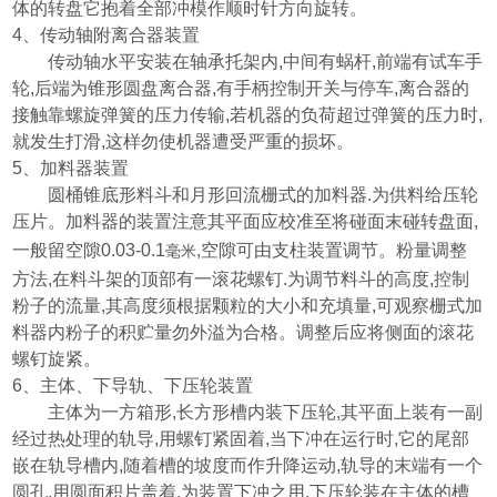
体的转盘它抱着全部冲模作顺时针方向旋转。
4
、传动轴附离合器装置
传动轴水平安装在轴承托架内
,
中间有蜗杆
,
前端有试车手
轮
,
后端为锥形圆盘离合器
,
有手柄控制开关与停车
,
离合器的
接触靠螺旋弹簧的压力传输
,
若机器的负荷超过弹簧的压力时
,
就发生打滑
,
这样勿使机器遭受严重的损坏。
5
、加料器装置
圆桶锥底形料斗和月形回流栅式的加料器
.
为供料给压轮
压片。加料器的装置注意其平面应校准至将碰面末碰转盘面
,
一般留空隙
0.03-0.1
,
空隙可由支柱装置调节。粉量调整
毫米
方法
,
在料斗架的顶部有一滚花螺钉
.
为调节料斗的高度
,
控制
粉子的流量
,
其高度须根据颗粒的大小和充填量
,
可观察栅式加
料器内粉子的积贮量勿外溢为合格。调整后应将侧面的滚花
螺钉旋紧。
6
、主体、下导轨、下压轮装置
主体为一方箱形
,
长方形槽内装下压轮
,
其平面上装有一副
经过热处理的轨导
,
用螺钉紧固着
,
当下冲在运行时
,
它的尾部
嵌在轨导槽内
,
随着槽的坡度而作升降运动
,
轨导的末端有一个
圆孔
,
用圆面积片盖着
,
为装置下冲之用
,
下压轮装在主体的槽