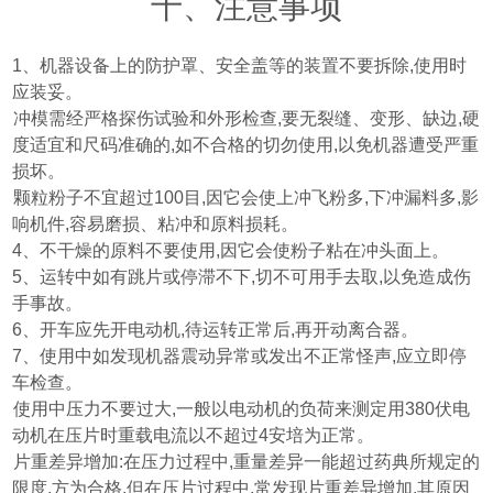
十、注意事项
1
、机器设备上的防护罩、安全盖等的装置不要拆除
,
使用时
应装妥。
、冲模需经严格探伤试验和外形检查
,
要无裂缝、变形、缺边
,
硬
度适宜和尺码准确的
,
如不合格的切勿使用
,
以免机器遭受严重
损坏。
、颗粒粉子不宜超过
100
目
,
因它会使上冲飞粉多
,
下冲漏料多
,
影
响机件
,
容易磨损、粘冲和原料损耗。
4
、不干燥的原料不要使用
,
因它会使粉子粘在冲头面上。
5
、运转中如有跳片或停滞不下
,
切不可用手去取
,
以免造成伤
手事故。
6
、开车应先开电动机
,
待运转正常后
,
再开动离合器。
7
、使用中如发现机器震动异常或发出不正常怪声
,
应立即停
车检查。
、使用中压力不要过大
,
一般以电动机的负荷来测定用
380
伏电
动机在压片时重载电流以不超过
4
安培为正常。
、片重差异增加
:
在压力过程中
,
重量差异一能超过药典所规定的
限度
,
方为合格
,
但在压片过程中
,
常发现片重差异增加
,
其原因