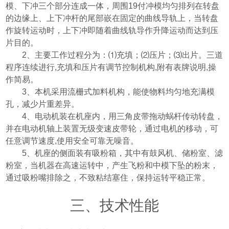
模、下冲三个部分连成一体，周围
19
付冲模均匀排列在转盘
的边缘上、上下冲杆的尾部嵌在固定的曲线导轨上，当转盘
作旋转运动时，上下冲即随着曲线轨导作升降运动而达到压
片目的。
2
、主要工作过程分为：⑴充填；⑵压片；⑶出片。三道
程序连续进行
,
充填和压片有调节控制机构
,
附有表牌说明
,
操
作简易。
3
、本机采用流栅式加料机构，能使物料均匀地充满模
孔，减少片重差异。
4
、电动机装在机座内，用三角皮带拖动蜗杆传动转盘，
并在电动机轴上装置无级变速皮带轮，通过电机的移动，可
任意调节速度
,
使用安全可靠无噪音。
5
、机座的侧面装有吸粉箱，其中有鼓风机、储粉室、滤
粉室，当机器在高速运转中，产生飞粉和中模下坠的粉末，
通过吸粉嘴排除之，不致粘结塞住，保持运转平稳正常。
三、技术性能