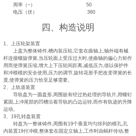
周率
（~） 50
电压
（
伏
） 380
四、构造说明
1
、上压轮架装置
上盖为整体铸件
,
槽内装压轮
,
它套在曲轴上
,
轴外端有械
杆连接螺旋弹簧
,
当压轮面上受压过大时
,
使曲轴的偏心力矩作
用而使弹簧压缩
,
增大上下压轮间距离
,
减低压力
,
借以保护件
和冲模模的安全使用
,
压力的调节
,
旋转花形手把改变弹簧的长
度
,
使弹簧的压力恰至足够需要。
2
、上轨道装置
导轨盘为一圆盘形
,
周围嵌有经过热处理的导轨片
,
用螺钉
紧固
,
上冲尾部的凹槽沿着导轨的凸边运转
,
而作有轨迹的升降
运动。
3
、
19
孔转盘装置
转盘为一整体铸件
,
周围有
19
个垂直均匀排列的模孔
,
孔
内装置
19
付冲模
,
整体套在固定立轴上
,
工作时由蜗杆传动
,
整