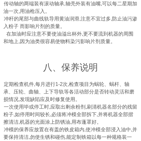
、传动轴的两端装有滚动轴承
,
轴壳外装有油嘴
,
可以每二星期加
油一次
,
用油枪压入。
、冲杆的尾部与曲线轨导用黄油润滑
,
注意不宜过多
,
防止油污渗
入粉子
而影响片剂的质量。
6
、在加油时应注意不要使油溢出杯外
,
更不要流到机器的周围
和地上
,
因为油类很容易使物料染污影响片剂质量。
八、保养说明
、定期检查机件
,
每月进行
1-2
次
,
检查项目为蜗轮、蜗杆、轴
承、压轮、曲轴、上下导轨等各活动部分是否转动灵活和磨
损情况
,
发现缺陷应及时修复使用。
、一次使用毕或停工时
,
应取出剩余粉剂
,
刷清机器名部分的残留
粉子
,
如停用时间较长
,
必须将冲模全部拆下
,
并将机器全部揩
擦清洁
,
机器的光面涂上防锈油
,
用布蓬罩好。
、冲模的保养应放置在有盖的铁皮箱内
,
使冲模全部浸入油中
,
并
要保持清洁
,
勿使生锈和碰伤
,
能定制铁箱以每一种规格装一