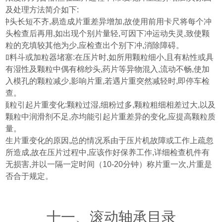
及处理方法简介如下
:
⑴
冲头长短不齐
,
易造成片重差异增加
,
故使用前用卡尺将每个冲
头检查后再用
,
如出现个别片量轻
,
可因下冲运动失灵
,
致使颗
粒的充填较其他为少
,
应检查出个别下冲
,
消除障碍。
⑵
加料斗或加粒器堵塞
:
在压片时
,
如所用颗粒细小
,
且有粘性或具
有湿性及
颗粒中偶有棉纱头
,
药片等异物混入
,
流动不畅
,
使加
入模孔的颗粒减少
,
影响片重
,
若遇片重突然减轻时
,
即停车检
查。
⑶
颗粒引起片重变化
:
颗粒过湿
,
细粉过多
,
颗粒粗细相差过大
,
以及
颗粒中润滑剂不足
,
亦均能引起片重差异的变化
,
应提高颗粒质
量。
产生片重变化的原因
,
总的情况系由于压片机故障或工作上疏忽
所造成
,
故在压片过程中
,
应该作好保养工作
,
详细检查机件有
无损害
,
并以一隔一定时间
（10-20
分钟
）
称片重一次
,
片重是
否合于规定。
十一、滚动轴承目录