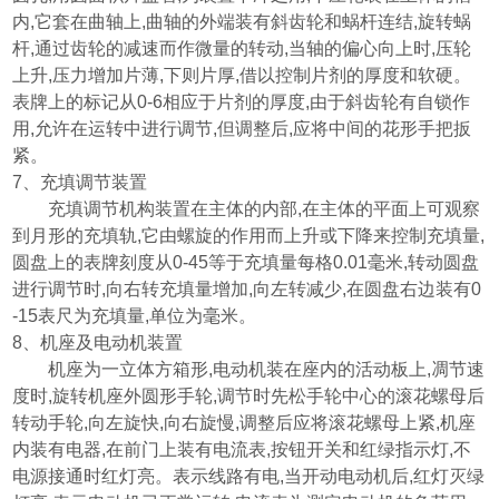
内
,
它套在曲轴上
,
曲轴的外端装有斜齿轮和蜗杆连结
,
旋转蜗
杆
,
通过齿轮的减速而作微量的转动
,
当轴的偏心向上时
,
压轮
上升
,
压力增加片薄
,
下则片厚
,
借以控制片剂的厚度和软硬。
表牌上的标记从
0-6
相应于片剂的厚度
,
由于斜齿轮有自锁作
用
,
允许在运转中进行调节
,
但调整后
,
应将中间的花形手把扳
紧。
7
、充填调节装置
充填调节机构装置在主体的内部
,
在主体的平面上可观察
到月形的充填轨
,
它由螺旋的作用而上升或下降来控制充填量
,
圆盘上的表牌刻度从
0-45
等于充填量每格
0.01
毫米
,
转动圆盘
进行调节时
,
向右转充填量增加
,
向左转减少
,
在圆盘右边装有
0
-15
表尺为充填量
,
单位为毫米。
8
、机座及电动机装置
机座为一立体方箱形
,
电动机装在座内的活动板上
,
凋节速
度时
,
旋转机座外圆形手轮
,
调节时先松手轮中心的滚花螺母后
转动手轮
,
向左旋快
,
向右旋慢
,
调整后应将滚花螺母上紧
,
机座
内装有电器
,
在前门上装有电流表
,
按钮开关和红绿指示灯
,
不
电源接通时红灯亮。表示线路有电
,
当开动电动机后
,
红灯灭绿