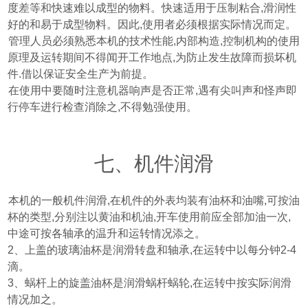
度差等和快速难以成型的物料。快速适用于压制粘合
,
滑润性
好的和易于成型物料。因此
,
使用者必须根据实际情况而定。
、管理人员必须熟悉本机的技术性能
,
内部构造
,
控制机构的使用
原理及运转期间不得闻开工作地点
,
为防止发生故障而损坏机
件
.
借以保证安全生产为前提。
、在使用中要随时注意机器响声是否正常
,
遇有尖叫声和怪声即
行停车进行检查消除之
,
不得勉强使用。
七、机件润滑
、本机的一般机件润滑
,
在机件的外表均装有油杯和油嘴
,
可按油
杯的类型
,
分别注以黄油和机油
,
开车使用前应全部加油一次
,
中途可按各轴承的温升和运转情况添之。
2
、上盖的玻璃油杯是润滑转盘和轴承
,
在运转中以每分钟
2-4
滴。
3
、蜗杆上的旋盖油杯是润滑蜗杆蜗轮
,
在运转中按实际润滑
情况加之。