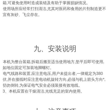
箱
,
可避免使用时造成装错及有助于掌握损缺情况。
、使用场所应经常打扫清洁
,
尤其对医药和食用的片剂制造更不
宜有灰砂、飞尘存在。
九、安装说明
、本机为整台装箱
,
拆箱后搬至适当使用地方
,
垫平后即可使用
,
如地位固定可加装地脚螺钉。
、
电气线路和装置
,
应注意电压
,
用户未提出者
,
一律规定为
380
伏
,
并在接线时应注意电动机旋转方向
,
必须与机上箭头方向*
,
切勿倒转
,
为保证电气安全必须装接有效地线。
3
、本机应置在干燥清洁
,
光线充足的室内使用。