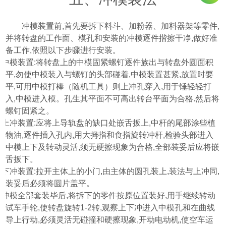
冲模装置前
,
首先要拆下料斗、加粉器、加料器架等零件
,
并将转盘的工作面、模孔和安装的冲模逐件揩擦干净
,
做好准
备工作
,
依照以下步骤进行安装。
⑴
中模装置
:
将转盘上的中模固紧螺钉逐件族出与转盘外圆面积
平
,
勿使中模装入与螺钉的头部碰着
,
中模装置甚紧
,
放置时要
平
,
可用中模打棒
（
随机工具
）
则上冲孔穿入
,
用于锤轻轻打
入
,
中模进入模。孔生其平面不可高出转台平面为合格
.
然后将
螺钉固紧之。
⑵
上冲装置
:
应将上导轨盘的缺口处嵌舌扳上
,
中杆的尾部涂些植
物油
,
逐件插入孔内
,
用大拇指和食指旋转冲杆
,
检验头部进入
中模上下及转动灵活
,
须无硬擦现象为合格
,
全部装妥后应将嵌
舌扳下。
⑶
下冲装置
:
拉开主体上的小门
,
由主体的圆孔装上
,
装法与上冲同
,
装妥后必须将圆片盖平。
⑷
冲模全部套装毕后
,
将拆下的零件按原位置装好
,
用手继续转动
试车手轮
,
使转盘旋转
1-2
转
,
观察上下冲进入中模孔和在曲线
导上行动
,
必须灵活无碰撞和硬擦现象
,
开动电动机
,
使空车运