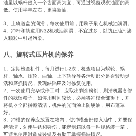
油量以蜗杆侵入一个齿面高为宜，可通过视窗观察油面的高
低。使用半年左右，更换新油。
3
、上轨道盘的润滑，每次使用前，用刷子刷点机械油润滑。
4
、冲杆和轨道用
N32
机械油润滑，不宜过多，以防止油污渗
入颗粒中引起污染。
八、旋转式压片机的保养
1
、定期检查机件，每月进行
1-2
次，检查项目为蜗轮、蜗
杆、轴承、压轮、曲轴、上下轨导等各活动部分是否转动灵
活和磨损情况，发现缺陷应及时修复使用。
2
、一次使用完毕或停工时，应取出剩余粉剂，刷清机器各部
件的残留粉子。如停用时间较长，必须将冲模全部拆下，并
将机器全部揩擦清洁，机件的光面涂上防锈油，用布蓬罩
好。
3
、冲模的保养应放置在箱内，使冲模全部侵入油中，并要保
持清洁，勿使生锈和碰伤，能定制箱以每一种规格装一箱，
可避免使用时造成装错及有助于掌握损缺情况。