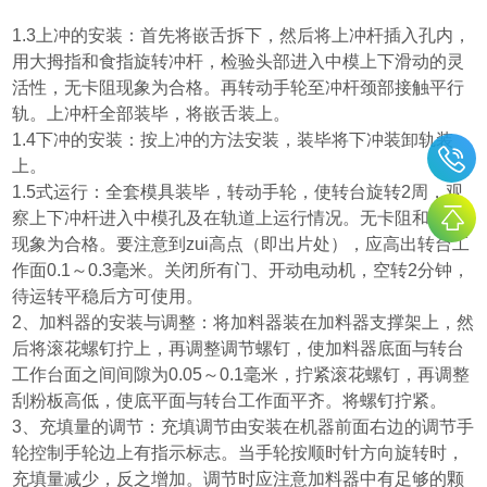
1.3
上冲的安装：首先将嵌舌拆下，然后将上冲杆插入孔内，
用大拇指和食指旋转冲杆，检验头部进入中模上下滑动的灵
活性，无卡阻现象为合格。再转动手轮至冲杆颈部接触平行
轨。上冲杆全部装毕，将嵌舌装上。
1.4
下冲的安装：按上冲的方法安装，装毕将下冲装卸轨装
上。
1.5
式运行：全套模具装毕，转动手轮，使转台旋转
2
周，观
察上下冲杆进入中模孔及在轨道上运行情况。无卡阻和碰撞
现象为合格。要注意到zui高点
（
即出片处
）
，应高出转台工
作面
0.1
～
0.3
毫米。关闭所有门、开动电动机，空转
2
分钟，
待运转平稳后方可使用。
2
、加料器的安装与调整：将加料器装在加料器支撑架上，然
后将滚花螺钉拧上，再调整调节螺钉，使加料器底面与转台
工作台面之间间隙为
0.05
～
0.1
毫米，拧紧滚花螺钉，再调整
刮粉板高低，使底平面与转台工作面平齐。将螺钉拧紧。
3
、充填量的调节：充填调节由安装在机器前面右边的调节手
轮控制手轮边上有指示标志。当手轮按顺时针方向旋转时，
充填量减少，反之增加。调节时应注意加料器中有足够的颗