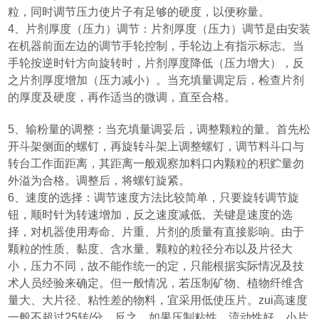
粒，同时调节压力使片子有足够的硬度，以便称量。
4
、片剂厚度
（
压力
）
调节：片剂厚度
（
压力
）
调节是由安装
在机器前面左边的调节手轮控制，手轮边上有指示标志。当
手轮按逆时针方向旋转时，片剂厚度降低
（
压力增大
）
，反
之片剂厚度增加
（
压力减小
）
。当充填量调定后，检查片剂
的厚度及硬度，再作适当的微调，直至合格。
5
、输粉量的调整：当充填量调妥后，调整颗粒的量。首先松
开斗架侧面的螺钉，再旋转斗架上调整螺钉，调节料斗口与
转台工作面距离，其距离一般观察加料口内颗粒的积贮量勿
外溢为合格。调整后，将螺钉旋紧。
6
、速度的选择：调节速度方法比较简单，只要旋转调节旋
钮，顺时针为转速增加，反之速度减低。关键是速度的选
择，对机器使用寿命、片重、片剂的质量有直接影响。由于
颗粒的性质、黏度、含水量、颗粒的粒径分布以及片径大
小，压力不同，故不能作统一的定，只能根据实际情况及技
术人员经验来确定。但一般情况，若压制矿物、植物纤维含
量大、大片径、粘性差的物料，宜采用低使压片。zui高速度
一般不超过
25
转
/
分。反之，如果压制粘性、流动性好、小片