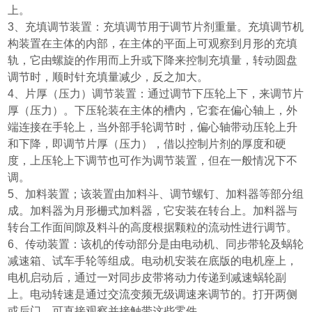
上。
3
、充填调节装置：充填调节用于调节片剂重量。充填调节机
构装置在主体的内部，在主体的平面上可观察到月形的充填
轨，它由螺旋的作用而上升或下降来控制充填量，转动圆盘
调节时，顺时针充填量减少，反之加大。
4
、片厚
（
压力
）
调节装置：通过调节下压轮上下，来调节片
厚
（
压力
）
。下压轮装在主体的槽内，它套在偏心轴上，外
端连接在手轮上，当外部手轮调节时，偏心轴带动压轮上升
和下降，即调节片厚
（
压力
）
，借以控制片剂的厚度和硬
度，上压轮上下调节也可作为调节装置，但在一般情况下不
调。
5
、加料装置；该装置由加料斗、调节螺钉、加料器等部分组
成。加料器为月形栅式加料器，它安装在转台上。加料器与
转台工作面间隙及料斗的高度根据颗粒的流动性进行调节。
6
、传动装置：该机的传动部分是由电动机、同步带轮及蜗轮
减速箱、试车手轮等组成。电动机安装在底版的电机座上，
电机启动后，通过一对同步皮带将动力传递到减速蜗轮副
上。电动转速是通过交流变频无级调速来调节的。打开两侧
或后门，可直接观察并接触带这些零件。