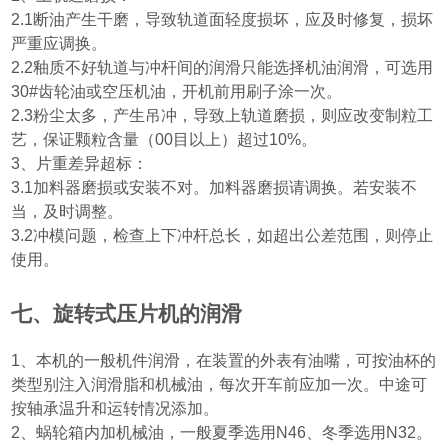
2.1
断油产生干磨，导致轨道面轻度损坏，应及时修复，损坏
严重应调换。
2.2
釉质不好轨道与冲杆间的润滑只能选择机油润滑，可选用
30#
齿轮油或空压机油，开机前用刷子涂一次。
2.3
粉尘太多，产生吊冲，导致上轨道磨损，则应改变制粒工
艺，保证颗粒含量
（00
目以上
）
超过
10%
。
3
、片重差异超标：
3.1
加料器磨损或安装不对。加料器磨损请调换。若安装不
当，及时调整。
3.2
冲模问题，检查上下冲杆总长，如超出公差范围，则停止
使用。
七、旋转式压片机的润滑
1
、本机的一般机件润滑，在装置的外表有油嘴，可按油杯的
类型别注入润滑脂和机械油，每次开车前应加一次。中途可
按轴承温升和运转情况添加。
2
、蜗轮箱内加机械油，一般夏季选用
N46
、冬季选用
N32
。