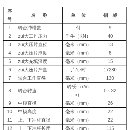
序
名
称
单
位
指
标
号
1
转台冲模数
付
9
2
zui大工作压力
千牛
（KN）
40
3
zui大压片直径
毫米
（mm）
13
4
zui大压片厚度
毫米
（mm）
6
5
zui大充填深度
毫米
（mm）
15
6
zui大压片产量
片
/
小时
17280
7
转台工作直径
毫米
（mm）
130
转
/
分
（r/mi
8
转台转速
0
～
32
n）
9
中模直径
毫米
（mm）
26
10
中模高度
毫米
（mm）
22
11
上、下冲杆直径
毫米
（mm）
22
12
上、下冲杆长度
毫米
（mm）
115