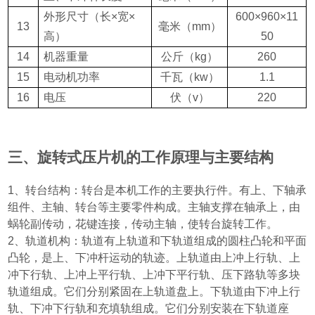
外形尺寸
（
长×宽×
600
×
960
×
11
13
毫米
（mm）
高
）
50
14
机器重量
公斤
（kg）
260
15
电动机功率
千瓦
（kw）
1.1
16
电压
伏
（v）
220
三、旋转式压片机的工作原理与主要结构
1
、转台结构：转台是本机工作的主要执行件。有上、下轴承
组件、主轴、转台等主要零件构成。主轴支撑在轴承上，由
蜗轮副传动，花键连接，传动主轴，使转台旋转工作。
2
、轨道机构：轨道有上轨道和下轨道组成的圆柱凸轮和平面
凸轮，是上、下冲杆运动的轨迹。上轨道由上冲上行轨、上
冲下行轨、上冲上平行轨、上冲下平行轨、压下路轨等多块
轨道组成。它们分别紧固在上轨道盘上。下轨道由下冲上行
轨、下冲下行轨和充填轨组成。它们分别安装在下轨道座