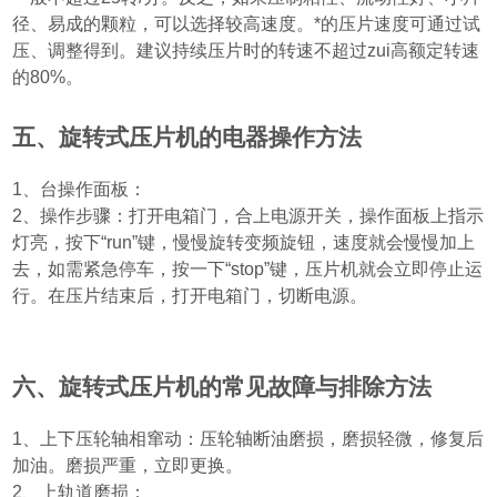
径、易成的颗粒，可以选择较高速度。*的压片速度可通过试
压、调整得到。建议持续压片时的转速不超过zui高额定转速
的
80%
。
五、旋转式压片机的电器操作方法
1
、台操作面板：
2
、操作步骤：打开电箱门，合上电源开关，操作面板上指示
灯亮，按下“
run
”键，慢慢旋转变频旋钮，速度就会慢慢加上
去，如需紧急停车，按一下“
stop
”键，压片机就会立即停止运
行。在压片结束后，打开电箱门，切断电源。
六、旋转式压片机的常见故障与排除方法
1
、上下压轮轴相窜动：压轮轴断油磨损，磨损轻微，修复后
加油。磨损严重，立即更换。
2
、上轨道磨损：