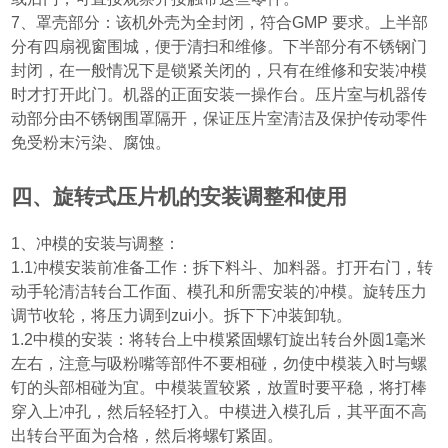
7
、罩壳部分：该机外壳为全封闭，符合
GMP
要求。上半部
分有四扇视窗围城，便于清扫和维修。下半部分有不锈钢门
封闭，在一般情况下是锁紧关闭的，只有在维修和安装冲模
时才打开此门。机器的正面安装一操作台。压片室与机器传
动部分由不锈钢围罩隔开，保证压片室清洁及保护传动零件
免受粉末污染、腐蚀。
四、旋转式压片机的安装调整和使用
1
、冲模的安装与调整：
1.1
冲模安装前准备工作：拆下料斗、加料器。打开右门，转
动手轮清洁转台工作面、模孔和所需安装的冲模。旋转压力
调节收轮，将压力调到zui小。拆下下冲装卸轨。
1.2
中模的安装：将转台上中模紧固螺钉旋出转台外圆
1
毫米
左右，注意与吸粉嘴等部件不要相碰，勿使中模装入时与螺
钉的头部相碰为宜。中模装置较紧，放置时要平稳，将打棒
穿入上冲孔，然后轻轻打入。中模进入模孔后，其平面不高
出转台平面为合格，然后将螺钉紧固。