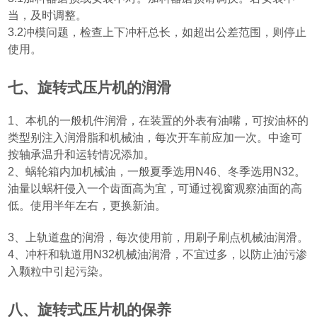
当，及时调整。
3.2
冲模问题，检查上下冲杆总长，如超出公差范围，则停止
使用。
七、旋转式压片机的润滑
1
、本机的一般机件润滑，在装置的外表有油嘴，可按油杯的
类型别注入润滑脂和机械油，每次开车前应加一次。中途可
按轴承温升和运转情况添加。
2
、蜗轮箱内加机械油，一般夏季选用
N46
、冬季选用
N32
。
油量以蜗杆侵入一个齿面高为宜，可通过视窗观察油面的高
低。使用半年左右，更换新油。
3
、上轨道盘的润滑，每次使用前，用刷子刷点机械油润滑。
4
、冲杆和轨道用
N32
机械油润滑，不宜过多，以防止油污渗
入颗粒中引起污染。
八、旋转式压片机的保养