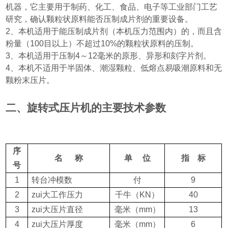
机器，它主要用于制药、化工、食品、电子等工业部门工艺
研究，确认颗粒状原料能否压制成片剂的重要设备。
2
、本机适用于能压制成片剂
（
本机压力范围内
）
的，而且含
粉量
（100
目以上
）
不超过
10%
的颗粒状原料的压制。
3
、本机适用于压制
4
～
12
毫米的原形、异形和刻字片剂。
4
、本机不适用于半固体、潮湿颗粒、低熔点易吸潮原料和无
颗粉末压片。
二、旋转式压片机的主要技术参数
序
名
称
单
位
指
标
号
1
转台冲模数
付
9
2
zui大工作压力
千牛
（KN）
40
3
zui大压片直径
毫米
（mm）
13
4
zui大压片厚度
毫米
（mm）
6