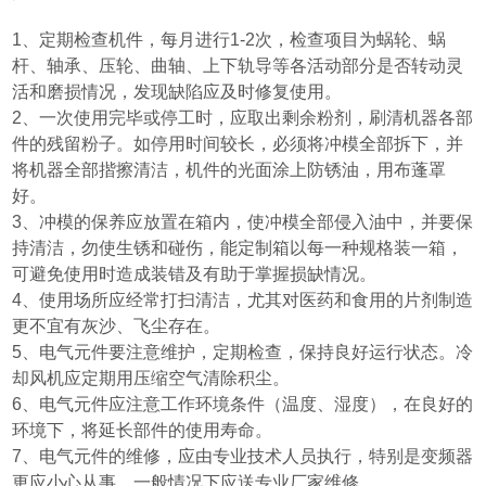
1
、定期检查机件，每月进行
1-2
次，检查项目为蜗轮、蜗
杆、轴承、压轮、曲轴、上下轨导等各活动部分是否转动灵
活和磨损情况，发现缺陷应及时修复使用。
2
、一次使用完毕或停工时，应取出剩余粉剂，刷清机器各部
件的残留粉子。如停用时间较长，必须将冲模全部拆下，并
将机器全部揩擦清洁，机件的光面涂上防锈油，用布蓬罩
好。
3
、冲模的保养应放置在箱内，使冲模全部侵入油中，并要保
持清洁，勿使生锈和碰伤，能定制箱以每一种规格装一箱，
可避免使用时造成装错及有助于掌握损缺情况。
4
、使用场所应经常打扫清洁，尤其对医药和食用的片剂制造
更不宜有灰沙、飞尘存在。
5
、电气元件要注意维护，定期检查，保持良好运行状态。冷
却风机应定期用压缩空气清除积尘。
6
、电气元件应注意工作环境条件
（
温度、湿度
）
，在良好的
环境下，将延长部件的使用寿命。
7
、电气元件的维修，应由专业技术人员执行，特别是变频器
更应小心从事，一般情况下应送专业厂家维修。