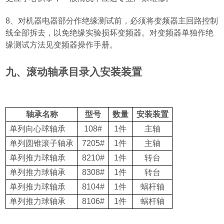
8
、对机器电器部分作绝缘测试前，必须将变频器主回路控制
线全部拆去，以免绝缘实验损坏变频器。对变频器单独作绝
缘测试方法见变频器操作手册。
九、滚动轴承目录入安装装置
轴承名称
型号
数量
安装装置
单列向心球轴承
108#
1
件
主轴
单列圆锥滚子轴承
7205#
1
件
主轴
单列推力球轴承
8210#
1
件
转台
单列推力球轴承
8308#
1
件
转台
单列推力球轴承
8104#
1
件
蜗杆轴
单列推力球轴承
8106#
1
件
蜗杆轴