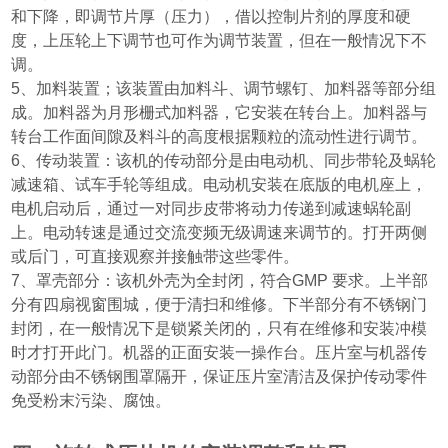
和下降，即调节片厚
（
压力
）
，借以控制片剂的厚度和硬
度，上压轮上下调节也可作为调节装置，但在一般情况下不
调。
5
、加料装置；该装置由加料斗、调节螺钉、加料器等部分组
成。加料器为月形栅式加料器，它安装在转台上。加料器与
转台工作面间隙及料斗的高度根据颗粒的流动性进行调节。
6
、传动装置：该机的传动部分是由电动机、同步带轮及蜗轮
减速箱、试车手轮等组成。电动机安装在底版的电机座上，
电机启动后，通过一对同步皮带将动力传递到减速蜗轮副
上。电动转速是通过交流变频无级调速来调节的。打开两侧
或后门，可直接观察并接触带这些零件。
7
、罩壳部分：该机外壳为全封闭，符合
GMP
要求。上半部
分有四扇视窗围城，便于清扫和维修。下半部分有不锈钢门
封闭，在一般情况下是锁紧关闭的，只有在维修和安装冲模
时才打开此门。机器的正面安装一操作台。压片室与机器传
动部分由不锈钢围罩隔开，保证压片室清洁及保护传动零件
免受粉末污染、腐蚀。