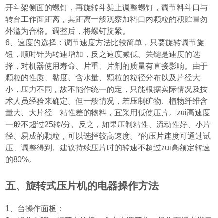
开斗架侧面的螺钉，再旋转斗架上调整螺钉，调节料斗口与
转台工作面距离，其距离一般观察加料口内颗粒的积贮量勿
外溢为合格。调整后，将螺钉旋紧。
6
、速度的选择：调节速度方法比较简单，只要旋转调节旋
钮，顺时针为转速增加，反之速度减低。关键是速度的选
择，对机器使用寿命、片重、片剂的质量有直接影响。由于
颗粒的性质、黏度、含水量、颗粒的粒径分布以及片径大
小，压力不同，故不能作统一的定，只能根据实际情况及技
术人员经验来确定。但一般情况，若压制矿物、植物纤维含
量大、大片径、粘性差的物料，宜采用低使压片。zui高速度
一般不超过
25
转
/
分。反之，如果压制粘性、流动性好、小片
径、易成的颗粒，可以选择较高速度。*的压片速度可通过试
压、调整得到。建议持续压片时的转速不超过zui高额定转速
的
80%
。
五、旋转式压片机的电器操作方法
1
、台操作面板：