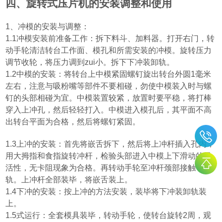
四、旋转式压片机的安装调整和使用
1
、冲模的安装与调整：
1.1
冲模安装前准备工作：拆下料斗、加料器。打开右门，转
动手轮清洁转台工作面、模孔和所需安装的冲模。旋转压力
调节收轮，将压力调到zui小。拆下下冲装卸轨。
1.2
中模的安装：将转台上中模紧固螺钉旋出转台外圆
1
毫米
左右，注意与吸粉嘴等部件不要相碰，勿使中模装入时与螺
钉的头部相碰为宜。中模装置较紧，放置时要平稳，将打棒
穿入上冲孔，然后轻轻打入。中模进入模孔后，其平面不高
出转台平面为合格，然后将螺钉紧固。
1.3
上冲的安装：首先将嵌舌拆下，然后将上冲杆插入孔内，
用大拇指和食指旋转冲杆，检验头部进入中模上下滑动的灵
活性，无卡阻现象为合格。再转动手轮至冲杆颈部接触平行
轨。上冲杆全部装毕，将嵌舌装上。
1.4
下冲的安装：按上冲的方法安装，装毕将下冲装卸轨装
上。
1.5
式运行：全套模具装毕，转动手轮，使转台旋转
2
周，观