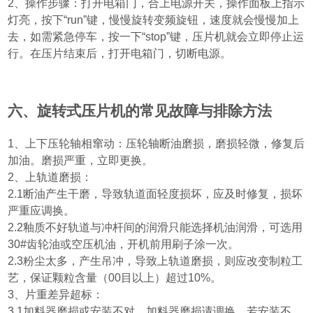
2
、操作步骤：打开电箱门，合上电源开关，操作面板上指示
灯亮，按下“
run
”键，慢慢旋转变频旋钮，速度就会慢慢加上
去，如需紧急停车，按一下“
stop
”键，压片机就会立即停止运
行。在压片结束后，打开电箱门，切断电源。
六、旋转式压片机的常见故障与排除方法
1
、上下压轮轴相窜动：压轮轴断油磨损，磨损轻微，修复后
加油。磨损严重，立即更换。
2
、上轨道磨损：
2.1
断油产生干磨，导致轨道面轻度损坏，应及时修复，损坏
严重应调换。
2.2
釉质不好轨道与冲杆间的润滑只能选择机油润滑，可选用
30#
齿轮油或空压机油，开机前用刷子涂一次。
2.3
粉尘太多，产生吊冲，导致上轨道磨损，则应改变制粒工
艺，保证颗粒含量
（00
目以上
）
超过
10%
。
3
、片重差异超标：
3.1
加料器磨损或安装不对。加料器磨损请调换。若安装不