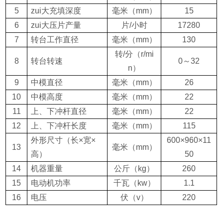
5
zui大充填深度
毫米
（mm）
15
6
zui大压片产量
片
/
小时
17280
7
转台工作直径
毫米
（mm）
130
转
/
分
（r/mi
8
转台转速
0
～
32
n）
9
中模直径
毫米
（mm）
26
10
中模高度
毫米
（mm）
22
11
上、下冲杆直径
毫米
（mm）
22
12
上、下冲杆长度
毫米
（mm）
115
外形尺寸
（
长×宽×
600
×
960
×
11
13
毫米
（mm）
高
）
50
14
机器重量
公斤
（kg）
260
15
电动机功率
千瓦
（kw）
1.1
16
电压
伏
（v）
220