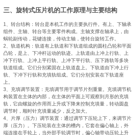
三、旋转式压片机的工作原理与主要结构
1
、转台结构：转台是本机工作的主要执行件。有上、下轴承
组件、主轴、转台等主要零件构成。主轴支撑在轴承上，由
蜗轮副传动，花键连接，传动主轴，使转台旋转工作。
2
、轨道机构：轨道有上轨道和下轨道组成的圆柱凸轮和平面
凸轮，是上、下冲杆运动的轨迹。上轨道由上冲上行轨、上
冲下行轨、上冲上平行轨、上冲下平行轨、压下路轨等多块
轨道组成。它们分别紧固在上轨道盘上。下轨道由下冲上行
轨、下冲下行轨和充填轨组成。它们分别安装在下轨道座
上。
3
、充填调节装置：充填调节用于调节片剂重量。充填调节机
构装置在主体的内部，在主体的平面上可观察到月形的充填
轨，它由螺旋的作用而上升或下降来控制充填量，转动圆盘
调节时，顺时针充填量减少，反之加大。
4
、片厚
（
压力
）
调节装置：通过调节下压轮上下，来调节片
厚
（
压力
）
。下压轮装在主体的槽内，它套在偏心轴上，外
端连接在手轮上，当外部手轮调节时，偏心轴带动压轮上升