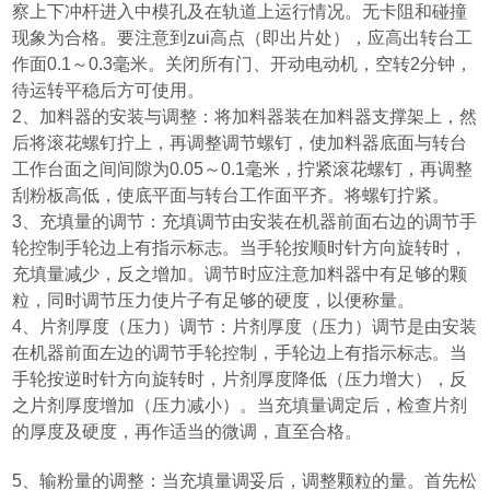
察上下冲杆进入中模孔及在轨道上运行情况。无卡阻和碰撞
现象为合格。要注意到zui高点
（
即出片处
）
，应高出转台工
作面
0.1
～
0.3
毫米。关闭所有门、开动电动机，空转
2
分钟，
待运转平稳后方可使用。
2
、加料器的安装与调整：将加料器装在加料器支撑架上，然
后将滚花螺钉拧上，再调整调节螺钉，使加料器底面与转台
工作台面之间间隙为
0.05
～
0.1
毫米，拧紧滚花螺钉，再调整
刮粉板高低，使底平面与转台工作面平齐。将螺钉拧紧。
3
、充填量的调节：充填调节由安装在机器前面右边的调节手
轮控制手轮边上有指示标志。当手轮按顺时针方向旋转时，
充填量减少，反之增加。调节时应注意加料器中有足够的颗
粒，同时调节压力使片子有足够的硬度，以便称量。
4
、片剂厚度
（
压力
）
调节：片剂厚度
（
压力
）
调节是由安装
在机器前面左边的调节手轮控制，手轮边上有指示标志。当
手轮按逆时针方向旋转时，片剂厚度降低
（
压力增大
）
，反
之片剂厚度增加
（
压力减小
）
。当充填量调定后，检查片剂
的厚度及硬度，再作适当的微调，直至合格。
5
、输粉量的调整：当充填量调妥后，调整颗粒的量。首先松