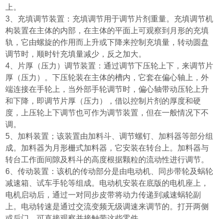
上。
3
、充填调节装置：充填调节用于调节片剂重量。充填调节机
构装置在主体的内部，在主体的平面上可观察到月形的充填
轨，它由螺旋的作用而上升或下降来控制充填量，转动圆盘
调节时，顺时针充填量减少，反之加大。
4
、片厚
（
压力
）
调节装置：通过调节下压轮上下，来调节片
厚
（
压力
）
。下压轮装在主体的槽内，它套在偏心轴上，外
端连接在手轮上，当外部手轮调节时，偏心轴带动压轮上升
和下降，即调节片厚
（
压力
）
，借以控制片剂的厚度和硬
度，上压轮上下调节也可作为调节装置，但在一般情况下不
调。
5
、加料装置；该装置由加料斗、调节螺钉、加料器等部分组
成。加料器为月形栅式加料器，它安装在转台上。加料器与
转台工作面间隙及料斗的高度根据颗粒的流动性进行调节。
6
、传动装置：该机的传动部分是由电动机、同步带轮及蜗轮
减速箱、试车手轮等组成。电动机安装在底版的电机座上，
电机启动后，通过一对同步皮带将动力传递到减速蜗轮副
上。电动转速是通过交流变频无级调速来调节的。打开两侧
或后门，可直接观察并接触带这些零件。