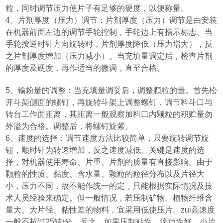
粒，同时调节压力使片子有足够的硬度，以便称量。
4
、片剂厚度
（
压力
）
调节：片剂厚度
（
压力
）
调节是由安装
在机器前面左边的调节手轮控制，手轮边上有指示标志。当
手轮按逆时针方向旋转时，片剂厚度降低
（
压力增大
）
，反
之片剂厚度增加
（
压力减小
）
。当充填量调定后，检查片剂
的厚度及硬度，再作适当的微调，直至合格。
5
、输粉量的调整：当充填量调妥后，调整颗粒的量。首先松
开斗架侧面的螺钉，再旋转斗架上调整螺钉，调节料斗口与
转台工作面距离，其距离一般观察加料口内颗粒的积贮量勿
外溢为合格。调整后，将螺钉旋紧。
6
、速度的选择：调节速度方法比较简单，只要旋转调节旋
钮，顺时针为转速增加，反之速度减低。关键是速度的选
择，对机器使用寿命、片重、片剂的质量有直接影响。由于
颗粒的性质、黏度、含水量、颗粒的粒径分布以及片径大
小，压力不同，故不能作统一的定，只能根据实际情况及技
术人员经验来确定。但一般情况，若压制矿物、植物纤维含
量大、大片径、粘性差的物料，宜采用低使压片。zui高速度
一般不超过
25
转
/
分。反之，如果压制粘性、流动性好、小片