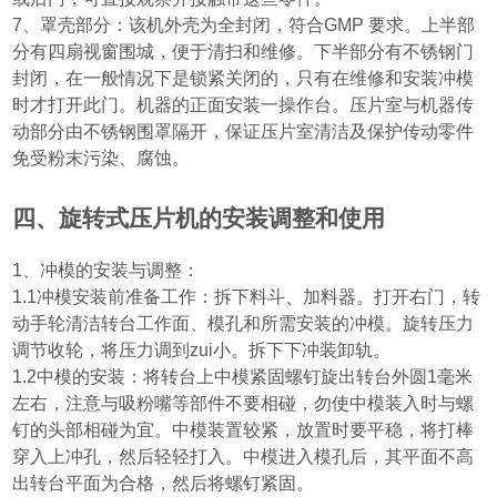
7
、罩壳部分：该机外壳为全封闭，符合
GMP
要求。上半部
分有四扇视窗围城，便于清扫和维修。下半部分有不锈钢门
封闭，在一般情况下是锁紧关闭的，只有在维修和安装冲模
时才打开此门。机器的正面安装一操作台。压片室与机器传
动部分由不锈钢围罩隔开，保证压片室清洁及保护传动零件
免受粉末污染、腐蚀。
四、旋转式压片机的安装调整和使用
1
、冲模的安装与调整：
1.1
冲模安装前准备工作：拆下料斗、加料器。打开右门，转
动手轮清洁转台工作面、模孔和所需安装的冲模。旋转压力
调节收轮，将压力调到zui小。拆下下冲装卸轨。
1.2
中模的安装：将转台上中模紧固螺钉旋出转台外圆
1
毫米
左右，注意与吸粉嘴等部件不要相碰，勿使中模装入时与螺
钉的头部相碰为宜。中模装置较紧，放置时要平稳，将打棒
穿入上冲孔，然后轻轻打入。中模进入模孔后，其平面不高
出转台平面为合格，然后将螺钉紧固。