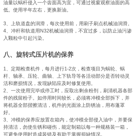
油量以蜗杆侵入一个齿面高为宜，可通过视窗观察油面的高
低。使用半年左右，更换新油。
3
、上轨道盘的润滑，每次使用前，用刷子刷点机械油润滑。
4
、冲杆和轨道用
N32
机械油润滑，不宜过多，以防止油污渗
入颗粒中引起污染。
八、旋转式压片机的保养
1
、定期检查机件，每月进行
1-2
次，检查项目为蜗轮、蜗
杆、轴承、压轮、曲轴、上下轨导等各活动部分是否转动灵
活和磨损情况，发现缺陷应及时修复使用。
2
、一次使用完毕或停工时，应取出剩余粉剂，刷清机器各部
件的残留粉子。如停用时间较长，必须将冲模全部拆下，并
将机器全部揩擦清洁，机件的光面涂上防锈油，用布蓬罩
好。
3
、冲模的保养应放置在箱内，使冲模全部侵入油中，并要保
持清洁，勿使生锈和碰伤，能定制箱以每一种规格装一箱，
可避免使用时造成装错及有助于掌握损缺情况。