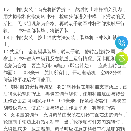
1.3
上冲的安装：首先将嵌舌拆下，然后将上冲杆插入孔内，
用大拇指和食指旋转冲杆，检验头部进入中模上下滑动的灵
活性，无卡阻现象为合格。再转动手轮至冲杆颈部接触平行
轨。上冲杆全部装毕，将嵌舌装上。
1.4
下冲的安装：按上冲的方法安装，装毕将下冲装卸轨装
上。
1.5
式运行：全套模具装毕，转动手轮，使转台旋转
2
周，观
察上下冲杆进入中模孔及在轨道上运行情况。无卡阻和碰撞
现象为合格。要注意到zui高点
（
即出片处
）
，应高出转台工
作面
0.1
～
0.3
毫米。关闭所有门、开动电动机，空转
2
分钟，
待运转平稳后方可使用。
2
、加料器的安装与调整：将加料器装在加料器支撑架上，然
后将滚花螺钉拧上，再调整调节螺钉，使加料器底面与转台
工作台面之间间隙为
0.05
～
0.1
毫米，拧紧滚花螺钉，再调整
刮粉板高低，使底平面与转台工作面平齐。将螺钉拧紧。
3
、充填量的调节：充填调节由安装在机器前面右边的调节手
轮控制手轮边上有指示标志。当手轮按顺时针方向旋转时，
充填量减少，反之增加。调节时应注意加料器中有足够的颗