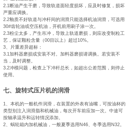
2.1
断油产生干磨，导致轨道面轻度损坏，应及时修复，损坏
严重应调换。
2.2
釉质不好轨道与冲杆间的润滑只能选择机油润滑，可选用
30#
齿轮油或空压机油，开机前用刷子涂一次。
2.3
粉尘太多，产生吊冲，导致上轨道磨损，则应改变制粒工
艺，保证颗粒含量
（00
目以上
）
超过
10%
。
3
、片重差异超标：
3.1
加料器磨损或安装不对。加料器磨损请调换。若安装不
当，及时调整。
3.2
冲模问题，检查上下冲杆总长，如超出公差范围，则停止
使用。
七、旋转式压片机的润滑
1
、本机的一般机件润滑，在装置的外表有油嘴，可按油杯的
类型别注入润滑脂和机械油，每次开车前应加一次。中途可
按轴承温升和运转情况添加。
2
、蜗轮箱内加机械油，一般夏季选用
N46
、冬季选用
N32
。