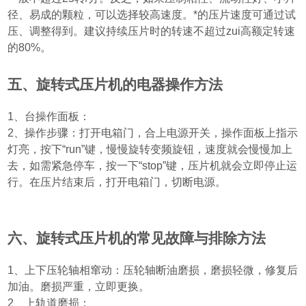
径、易成的颗粒，可以选择较高速度。*的压片速度可通过试
压、调整得到。建议持续压片时的转速不超过zui高额定转速
的
80%
。
五、旋转式压片机的电器操作方法
1
、台操作面板：
2
、操作步骤：打开电箱门，合上电源开关，操作面板上指示
灯亮，按下“
run
”键，慢慢旋转变频旋钮，速度就会慢慢加上
去，如需紧急停车，按一下“
stop
”键，压片机就会立即停止运
行。在压片结束后，打开电箱门，切断电源。
六、旋转式压片机的常见故障与排除方法
1
、上下压轮轴相窜动：压轮轴断油磨损，磨损轻微，修复后
加油。磨损严重，立即更换。
2
、上轨道磨损：