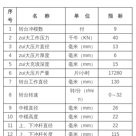
序
名
称
单
位
指
标
号
1
转台冲模数
付
9
2
zui大工作压力
千牛
（KN）
40
3
zui大压片直径
毫米
（mm）
13
4
zui大压片厚度
毫米
（mm）
6
5
zui大充填深度
毫米
（mm）
15
6
zui大压片产量
片
/
小时
17280
7
转台工作直径
毫米
（mm）
130
转
/
分
（r/mi
8
转台转速
0
～
32
n）
9
中模直径
毫米
（mm）
26
10
中模高度
毫米
（mm）
22
11
上、下冲杆直径
毫米
（mm）
22
12
上、下冲杆长度
毫米
（mm）
115