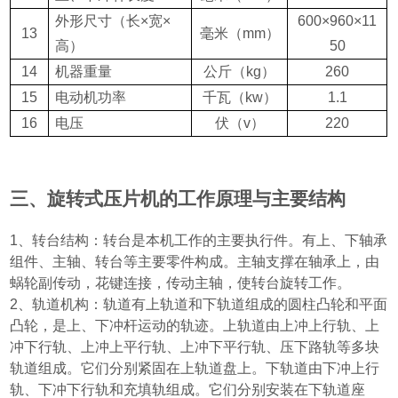
外形尺寸
（
长×宽×
600
×
960
×
11
13
毫米
（mm）
高
）
50
14
机器重量
公斤
（kg）
260
15
电动机功率
千瓦
（kw）
1.1
16
电压
伏
（v）
220
三、旋转式压片机的工作原理与主要结构
1
、转台结构：转台是本机工作的主要执行件。有上、下轴承
组件、主轴、转台等主要零件构成。主轴支撑在轴承上，由
蜗轮副传动，花键连接，传动主轴，使转台旋转工作。
2
、轨道机构：轨道有上轨道和下轨道组成的圆柱凸轮和平面
凸轮，是上、下冲杆运动的轨迹。上轨道由上冲上行轨、上
冲下行轨、上冲上平行轨、上冲下平行轨、压下路轨等多块
轨道组成。它们分别紧固在上轨道盘上。下轨道由下冲上行
轨、下冲下行轨和充填轨组成。它们分别安装在下轨道座