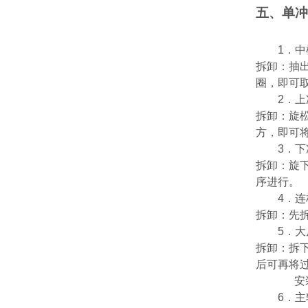
五、单冲
1
．中
拆卸：抽
圈，即可
2
．上
拆卸：旋
方，即可
3
．下
拆卸：旋
序进行。
4
．连
拆卸：先
5
．大
拆卸：拆
后可再将
安
6
．主