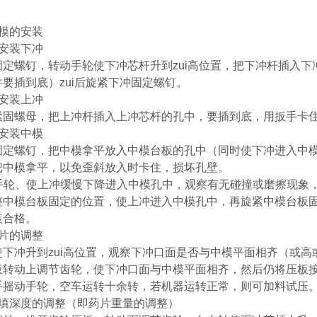
模的安装
安装下冲
固定螺钉，转动手轮使下冲芯杆升到zui高位置，把下冲杆插入
要插到底）zui后旋紧下冲固定螺钉。
安装上冲
紧固螺母，把上冲杆插入上冲芯杆的孔中，要插到底，用扳手卡
安装中模
固定螺钉，把中模拿平放入中模台板的孔中（同时使下冲进入中
把中模拿平，以免歪斜放入时卡住，损坏孔壁。
手轮、使上冲缓慢下降进入中模孔中，观察有无碰撞或磨擦现象
整中模台板固定的位置，使上冲进入中模孔中，再旋紧中模台板
装合格。
片的调整
使下冲升到zui高位置，观察下冲口面是否与中模平面相齐（或
板转动上调节齿轮，使下冲口面与中模平面相齐，然后仍将压板
手摇动手轮，空车运转十余转，若机器运转正常，则可加料试压
填深度的调整（即药片重量的调整）