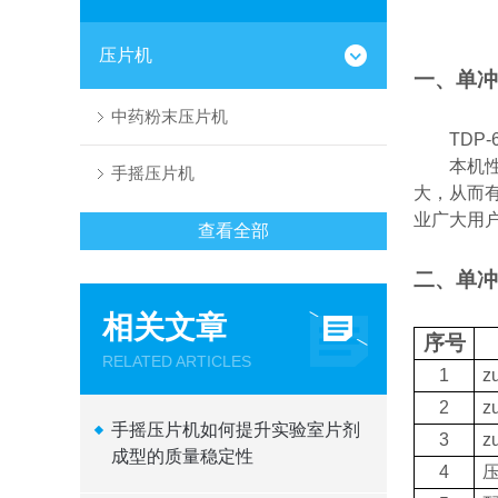
压片机
一、单冲
中药粉末压片机
TDP-
本机
手摇压片机
大，从而
业广大用
查看全部
二、单冲
相关文章
序号
RELATED ARTICLES
1
z
2
z
手摇压片机如何提升实验室片剂
3
z
成型的质量稳定性
4