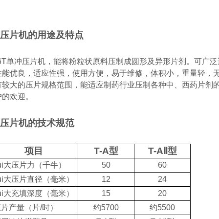
压片机的用途及特点
6T单
冲压片机，能将粉粒状原料压制成圆形及异形片剂。可广泛
性能优良，适应性强，使用方便，易于维修，体积小，重量轻，
有较大的压片规格范围，能适应制药行业压制各种中、西药片剂
户的欢迎。
压片机的技术规范
项目
T-A
型
T-A
Ⅱ型
ui大压片力（千牛）
50
60
ui大压片直径（毫米）
12
24
ui大充填深度（毫米）
15
20
压片产量（片
/
时）
约
5700
约
5500