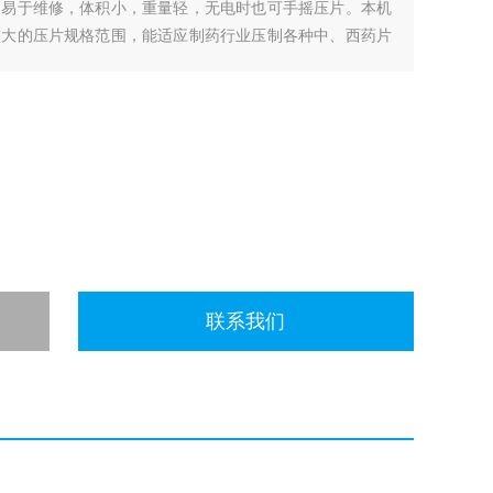
，易于维修，体积小，重量轻，无电时也可手摇压片。本机
较大的压片规格范围，能适应制药行业压制各种中、西药片
的要求，深受各行业广大用户的欢迎。
联系我们