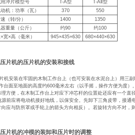
配用冲片模型号
T-A
型
T-A
Ⅱ型
电动机：功率（瓦）
370
550
转速（转
/
分）
1400
1350
机器重量（公斤）
约
90
约
100
长×宽×高（毫米）
945
×
435
×
630
680
×
440
×
630
压片机的压片机的安装和接线
片机安装在牢固的木制工作台上（也可安装在水泥台上）用三副
作台面至地面的高度约
600
毫米
左右（以手摇，操作方便为度）
修理方便，在木制工作台上对应下冲芯杆的位置处还应有一个直
电源前应将电动机接好地线，以保安全。先卸下三角皮带，接通
方向应与防所罩或手轮上的箭头方向相反）。若旋转方向不对，
压片机的冲模的装卸和压片时的调整