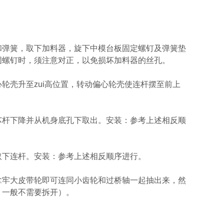
和弹簧，取下加料器，旋下中模台板固定螺钉及弹簧垫
固螺钉时，须注意对正，以免损坏加料器的丝孔。
轮壳升至zui高位置，转动偏心轮壳使连杆摆至前上
。
芯杆下降并从机身底孔下取出。安装：参考上述相反顺
取下连杆。安装：参考上述相反顺序进行。
拿牢大皮带轮即可连同小齿轮和过桥轴一起抽出来，然
，一般不需要拆开）。