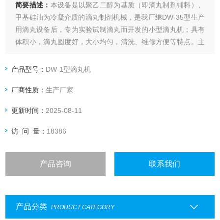
简要描述：
本设备是以聚乙二醇为基质（即滴丸制剂铺料）、
甲基硅油为冷凝介质的滴丸制剂机械，是我厂继DW-35型生产
用滴丸设备后，专为实验试制滴丸而开发的小型滴丸机；具有
体积小，滴丸圆度好，大小均匀，清洗、维修方便等特点。主
料和铺料熔好后，直接加入滴丸机即可制成丸剂，由于生产滴
丸工艺和设备比较简单，生产过程无粉尘飞扬，对有毒有害药
产品型号：
DW-1型滴丸机
品的生产尤为适宜，在一定范围内可取代片剂等剂型
厂商性质：
生产厂家
三 、 设备主要技
更新时间：
2025-08-11
访 问 量：
18386
产品咨询
联系我们
产品分类
PRODUCT CATEGORY