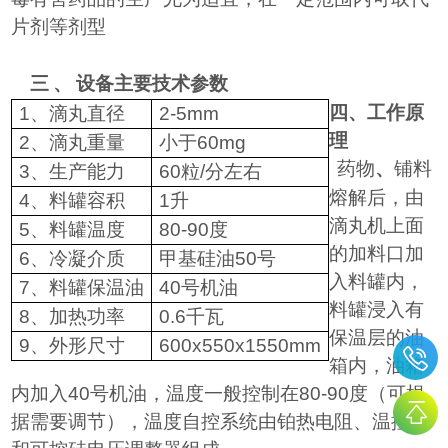
片剂等剂型
三
、
设备主要技术参数
四、工作原
1
、滴丸直径
2-5mm
理
2
、滴丸重量
小于
60mg
药物
、
铺料
3
、生产能力
60
粒
/
分左右
熔解后，由
4
、料罐容积
1
升
滴丸机上面
5
、料罐温度
80-90
度
的加料口加
6
、冷凝介质
甲基硅油
50
号
入料罐内，
7
、料罐保温油
40
号机油
料罐浸入有
8
、加热功率
0.6
千瓦
保温层的油
9
、外形尺寸
600x550x1550mm
箱内，油箱
内加入
40
号机油，温度一般控制在
80-90
度（可根
据需要调节），温度自控系统由铂热电阻、温控仪