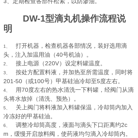
3
、定期检查各部件松紧，以防渗油。
DW-1
型滴丸机操作流程说
明
打开机器，检查机器各部情况，装好选用滴
1、
头，注入加温用油（
40
号机油）。
接上电源（
220V
）设定料罐温度。
2、
按处方配置料液，并加热至所需温度，同时将
3、
201-50
（或
100
号）甲基硅油冷却至
5
度左右。
用
70
度左右的热水清洗一下料罐，经阀门从滴
4、
头将水放掉（清洗、预热）。
关上阀门将料液加入料罐保温，冷却筒内加入
5、
冷冻好的甲基硅油。
调整冷却筒高度，液面与滴头下口距离约
2c
6、
m
，缓慢开启放料阀，使药液均匀滴入冷却筒内。