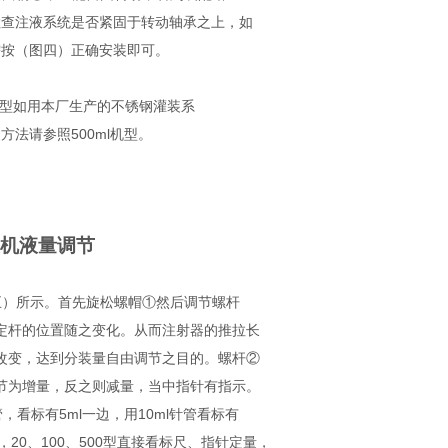
检查注液系统是否紧固于转动轴承之上，如
需按（图四）正确安装即可。
l机型如用本厂生产的不锈钢灌装系
方法请参照500ml机型。
机液量调节
五）所示。首先旋松螺帽①然后调节螺杆
定杆的位置随之变化。从而注射器的推拉长
改变，达到分装量自由调节之目的。螺杆②
节为增量，反之则减量，当中指针有指示。
管，看标有5ml一边，用10ml针管看标有
边，20、100、500型直接看标尺、指针定量，