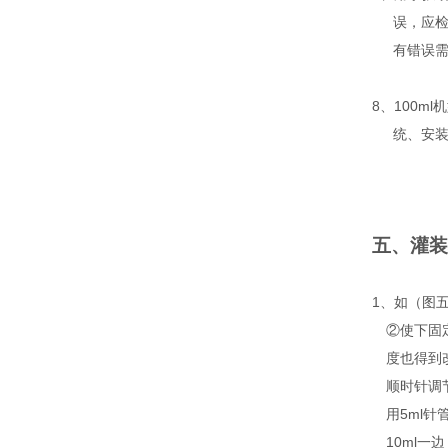
误，应
有错误
8、100m
统、安装
五、灌装
1、如（图
②使下固
度也得到
顺时针调
用5ml针
10ml一