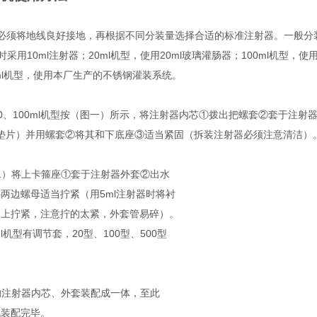
必须将地线良好接地，再根据不同分装量选择合适的标准注射器。一般分装范围为0
ml时采用10ml注射器；20ml机型，使用20ml玻璃灌肠器；100ml机型
0ml机型，使用本厂生产的不锈钢灌装系统。
0、20、100ml机型按（图一）所示，将注射器内芯①拨出把螺套②套于注
垫片）并用螺套②将其和下底座③适当紧固（拆装注射器必须注意清洁）
二）将上卡箍座①套于注射器外套②出水
两边螺母适当拧紧（用5ml注射器时将衬
套上拧紧，注意拧的太紧，外套管易碎）。
ml机型有调节套，20型、100型、500型
的注射器内芯、外套装配成一体，至此
统装配完毕。