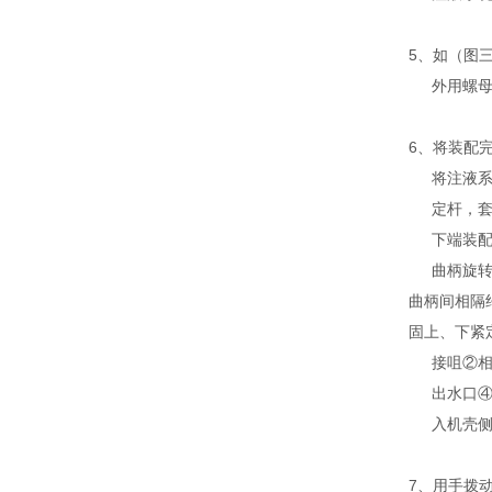
5、如（图
外用螺
6、将装配
将注液
定杆，
下端装
曲柄旋
曲柄间相隔
固上、下紧
接咀②
出水口
入机壳
7、用手拨