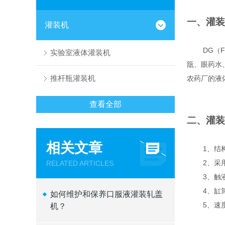
一、灌装
灌装机
DG
（
实验室液体灌装机
瓿、眼药水
推杆瓶灌装机
农药厂的液
查看全部
二、灌装
相关文章
1
、结
2
、采
RELATED ARTICLES
3
、触
4
、缸
如何维护和保养口服液灌装轧盖
5
、速
机？