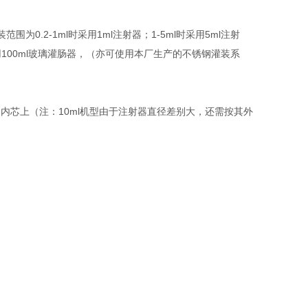
.2-1ml时采用1ml注射器；1-5ml时采用5ml注射
，使用100ml玻璃灌肠器，（亦可使用本厂生产的不锈钢灌装系
射器内芯上（注：10ml机型由于注射器直径差别大，还需按其外
。