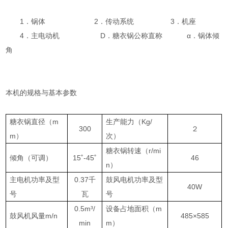
1．锅体
2
．传动系统
3
．机座
4．主电动机
D
．糖衣锅公称直称
α．锅体倾
角
本机的规格与基本参数
糖衣锅直径（m
生产能力（Kg/
300
２
m）
次）
糖衣锅转速（r/mi
倾角（可调）
15˚-45˚
46
n）
主电机功率及型
0.37千
鼓风电机功率及型
40W
号
瓦
号
0.5m³/
设备占地面积（m
鼓风机风量m/n
485×585
min
m）