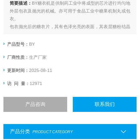
简要描述：
BY糖衣机是供制药工业中将成型的芯片进行均匀地
外层包衣及抛光的机械。亦可用于食品工业中糖果机制丸或包
衣。
包衣抛光后的糖衣片，其有色泽光亮的表面，其表层糖粉结晶
后所产生完整的固结包层，亦可防止芯片氧化变质，受潮或挥
发，又可遮盖芯片服用不适之味，达到药片便于识别及援和在
产品型号：
BY
人体肠胃中的溶释等作用。
厂商性质：
生产厂家
更新时间：
2025-08-11
访 问 量：
12971
产品咨询
联系我们
产品分类
PRODUCT CATEGORY