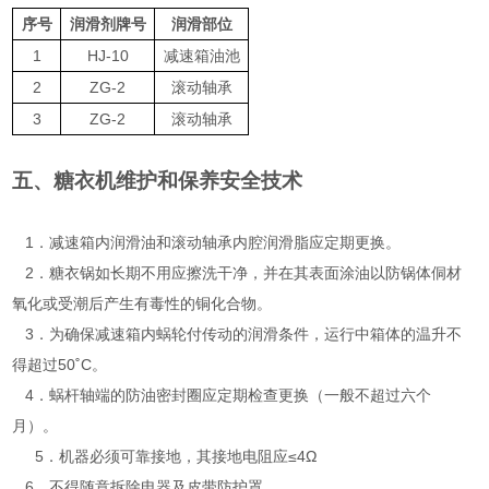
序号
润滑剂牌号
润滑部位
1
HJ-10
减速箱油池
2
ZG-2
滚动轴承
3
ZG-2
滚动轴承
五、糖衣机维护和保养安全技术
1
．减速箱内润滑油和滚动轴承内腔润滑脂应定期更换。
2
．糖衣锅如长期不用应擦洗干净，并在其表面涂油以防锅体侗材
氧化或受潮后产生有毒性的铜化合物。
3
．为确保减速箱内蜗轮付传动的润滑条件，运行中箱体的温升不
得超过50˚C。
4
．蜗杆轴端的防油密封圈应定期检查更换（一般不超过六个
月）。
5．机器必须可靠接地，其接地电阻应≤
4Ω
6
．不得随意拆除电器及皮带防护罩。