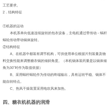
工艺要求。
2．结构特征
①机器的运动
本机系单向低速连续旋转的包衣设备，主电机通过带传动－蜗杆
蜗轮传动带动锅体旋转。
②结构特征
A
、在机器中都装有调节机构，可供使用单位根据片剂装量及物
料交换性能来调整糖衣锅的倾斜角度。（本机锅体装药量是以锅体倾
角为30˚时作为取值依据）
B
、采用蜗杆蜗轮作为传动的终端输出，具有运转平稳、锅体不
能自转特点。
C
、热风干燥装置采用电吹风来加热。
四、糖衣机机器的润滑