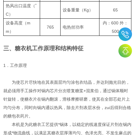
热风出口温度（˚
设备重量（Kg）
65
C）
设备高度（m
内：600 外：
765
电热丝功率
m）
500
三、糖衣机工作原理和结构特征
1．工作原理
为使芯片尽快地在其表面层均匀涂包衣结晶，并达到抛光目的，
就必须用手工操作对锅内芯片分次喷复糖桨+混浆伯，通过锅体顺时
针旋转，使糖衣片在锅内翻滚，滑移摩擦研磨，使其在全部芯处片上
均匀分布，同时向锅内通以热风，除去片剂表层水份，zui后得到合格
的糖包衣药片。
本机是为此糖衣工艺提供*锅体，以稳定的线速度保证片剂在锅内
形成*物流曲线，以满足其糖衣层厚薄均匀、色泽光亮、不发生麻点的