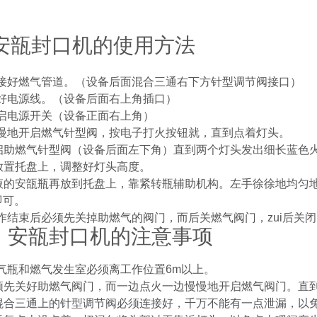
安瓿封口机的使用方法
接好燃气管道。（设备后面混合三通右下方针型调节阀接口）
好电源线。（设备后面右上角插口）
启电源开关（设备正面右上角）
慢地开启燃气针型阀，按电子打火按钮就，直到点着灯头。
启助燃气针型阀（设备后面左下角）直到两个灯头发出细长蓝色
放置托盘上，调整好灯头高度。
液的安瓿瓶再放到托盘上，靠紧转瓶辅助机构。左手徐徐地均匀
即可。
作结束后必须先关掉助燃气的阀门，而后关燃气阀门，zui后关
、安瓿封口机的注意事项
气瓶和燃气发生室必须离工作位置
6m
以上。
须先关好助燃气阀门，而一边点火一边慢慢地开启燃气阀门。直
混合三通上的针型调节阀必须连接好，千万不能有一点泄漏，以