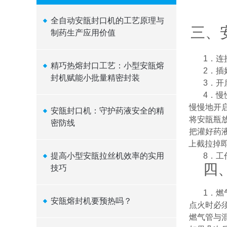
全自动安瓿封口机的工艺原理与
三、
制药生产应用价值
1
．连
精巧热熔封口工艺：小型安瓿熔
2
．插
封机赋能小批量精密封装
3
．开
4
．慢
5
．慢慢地开
安瓿封口机：守护药液安全的精
6
．将安瓿瓶
密防线
7
．把灌好药
上截拉掉
提高小型安瓿拉丝机效率的实用
8
．工
四
技巧
1
．燃
安瓿熔封机要预热吗？
2
．点火时必
3
．燃气管与