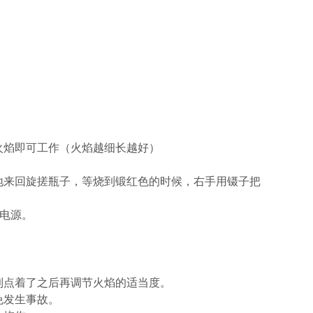
火焰即可工作（火焰越细长越好）
地来回旋搓瓶子，等烧到锻红色的时候，右手用镊子把
闭电源。
到点着了之后再调节火焰的适当度。
免发生事故。