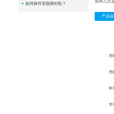
4
，如果几次
如何操作安瓿熔封机？
产品咨
您
您
联
常