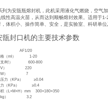
系列为安瓿瓶熔封机，此机采用液化气燃烧，空气加
色线性高温火苗，从而达到顺畅熔封效果。适用于
1-
封，体积小、操作简单、安全，是实验室、科研单位
安瓿封口机的主要技术参数
AF1/20
规格（
ml
）
1-20
（支
/
时）
600-800
（
V
）
220
（
W
）
7
气压力（
KPa
）
≥
0.04
压力（
KPa
）
≥
0.4
体积（
L
×
M
×
H
）
mm 300
×
180
×
350
（
kg
）
3.2