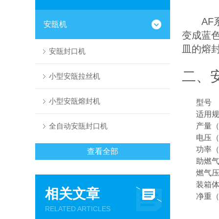
AF
安瓿机
变成蓝
皿的熔
安瓿封口机
二、
小型安瓿拉丝机
小型安瓿熔封机
型号
适用
全自动安瓿封口机
产量
电压
功率
查看全部
助燃
燃气
装箱
相关文章
净重
RELATED ARTICLES