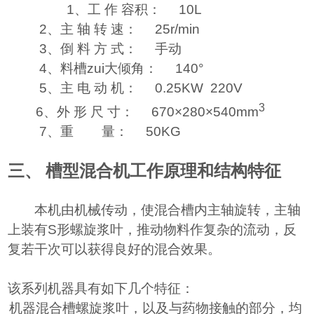
1
、工 作 容积： 10L
2、主 轴 转 速： 25r/min
3、倒 料 方 式： 手动
4、料槽zui大倾角： 140°
5、主 电 动 机： 0.25KW 220V
3
6、外 形 尺 寸： 670×280×540mm
7、重 量： 50KG
三、
槽型混合机工作原理和结构特征
本机由机械传动，使混合槽内主轴旋转，主轴
上装有S形螺旋浆叶，推动物料作复杂的流动，反
复若干次可以获得良好的混合效果。
该系列机器具有如下几个特征：
、机器混合槽螺旋浆叶，以及与药物接触的部分，均