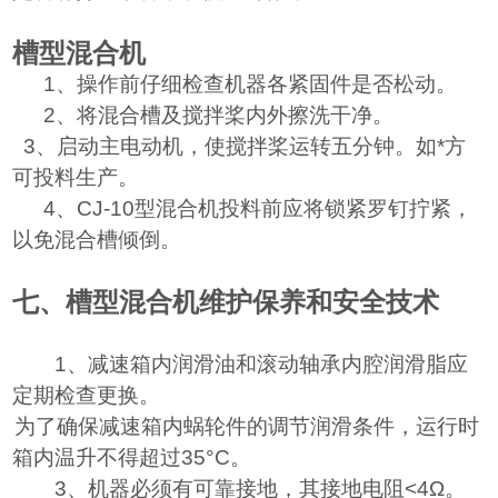
槽型混合机
1
、操作前仔细检查机器各紧固件是否松动。
2
、将混合槽及搅拌桨内外擦洗干净。
3
、启动主电动机，使搅拌桨运转五分钟。如*方
可投料生产。
4
、CJ-10型混合机投料前应将锁紧罗钉拧紧，
以免混合槽倾倒。
七、槽型混合机维护保养和安全技术
1
、减速箱内润滑油和滚动轴承内腔润滑脂应
定期检查更换。
、为了确保减速箱内蜗轮件的调节润滑条件，运行时
箱内温升不得超过35°C。
3
、机器必须有可靠接地，其接地电阻<4Ω。