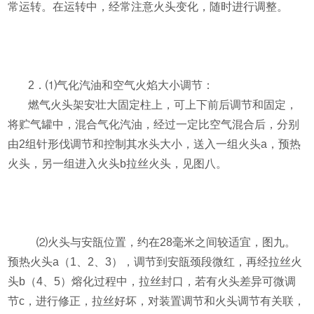
常运转。在运转中，经常注意火头变化，随时进行调整。
2
．
⑴
气化汽油和空气火焰大小调节：
燃气火头架安壮大固定柱上，可上下前后调节和固定，
将贮气罐中，混合气化汽油，经过一定比空气混合后，分别
由
2
组针形伐调节和控制其水头大小，送入一组火头
a
，预热
火头，另一组进入火头
b
拉丝火头，见图八。
⑵
火头与安瓿位置，约在
28
毫米之间较适宜，图九。
预热火头
a
（
1
、
2
、
3
），调节到安瓿颈段微红，再经拉丝火
头
b
（
4
、
5
）熔化过程中，拉丝封口，若有火头差异可微调
节
c
，进行修正，拉丝好坏，对装置调节和火头调节有关联，