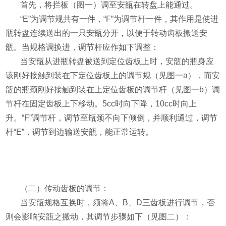
首先，将拦板（图一）调至安瓿在转盘上能通过。
“
E
”为调节规共有一件，“
F
”为调节杆一件，其作用是使进
瓶转盘连续送出的一只安瓿分开，以便于转动齿板搬送安
瓿。当规格调换进，调节杆应作如下调整：
当安瓿从进瓶转盘被送到定位齿板上时，安瓿的瓶身应
该刚好接触到装在下定位齿板上的调节规（见图一
a
），而安
瓿的瓶颈刚好接触到装在上定位齿板的调节杆（见图一
b
）调
节杆在固定齿板上下移动。
5cc
时向下降，
10cc
时向上
升。“
F
”调节杆，调节至瓶颈不向下倾倒，并顺利通过，调节
杆“
E
”，调节到边输送安瓿，能正常运转。
（二）传动齿板的调节：
当安瓿规格互换时，须将
A
、
B
、
D
三齿板进行调节，否
则会影响安瓿之搬动，其调节步骤如下（见图二）：