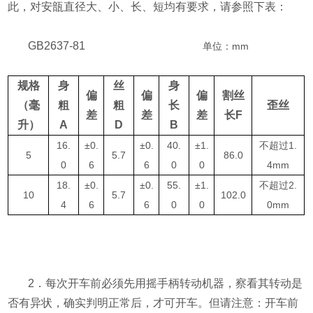
此，对安瓿直径大、小、长、短均有要求，请参照下表：
GB2637-81
单位：mm
规格
身
丝
身
偏
偏
偏
割丝
（毫
粗
粗
长
歪丝
差
差
差
长
F
升）
A
D
B
16.
±
0.
±
0.
40.
±
1.
不超过1.
5
5.7
86.0
0
6
6
0
0
4mm
18.
±
0.
±
0.
55.
±
1.
不超过2.
10
5.7
102.0
4
6
6
0
0
0mm
2
．每次开车前必须先用摇手柄转动机器，察看其转动是
否有异状，确实判明正常后，才可开车。但请注意：开车前