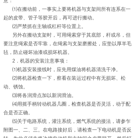
意：
⑴
在搬动前，一事实上要将机器与支架间所有连系在一
起的皮带、管子等胶开后，再可进行搬动。
⑵
严禁抓在主轴或杠杆等位置上。
另外在搬动支架时，可用绳索穿于其底部，杆或吊，但
要注意绳索是否牢靠，在绳索与支架磨擦处，应垫以厚羊毛
毡，防止碰坏油漆或损坏机器。
2
．机器的安装注意事项：
⑴
机器安装接线时，应先用煤油将机器清洗干净。
⑵
将机器检查一下，察看在装运过程中有无损坏、松
动、锈蚀。
⑶
将各润滑点加以新润滑油。
⑷
用摇手柄转动机器几圈，检查机器是否灵活，动于配
合是否正确。
⑸
关于电路系统，灌注系统，燃气系统的接法，请参乍
附图一、二、三。在电路接好后，请检查一下电动机是否反