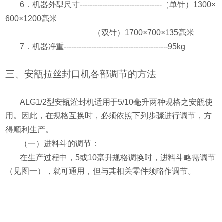
6
．机器外型尺寸
---------------------------------
（单针）
1300
×
600
×
1200
毫米
（双针）
1700
×
700
×
135
毫米
7
．机器净重
------------------------------------------95kg
三、安瓿拉丝封口机各部调节的方法
ALG1/2
型安瓿灌封机适用于
5/10
毫升两种规格之安瓿使
用。因此，在规格互换时，必须依照下列步骤进行调节，方
得顺利生产。
（一）进料斗的调节：
在生产过程中，
5
或
10
毫升规格调换时，进料斗略需调节
（见图一），就可通用，但与其相关零件须略作调节。