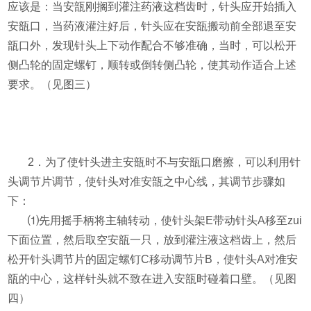
应该是：当安瓿刚搁到灌注药液这档齿时，针头应开始插入
安瓿口，当药液灌注好后，针头应在安瓿搬动前全部退至安
瓿口外，发现针头上下动作配合不够准确，当时，可以松开
侧凸轮的固定螺钉，顺转或倒转侧凸轮，使其动作适合上述
要求。（见图三）
2
．为了使针头进主安瓿时不与安瓿口磨擦，可以利用针
头调节片调节，使针头对准安瓿之中心线，其调节步骤如
下：
⑴
先用摇手柄将主轴转动，使针头架
E
带动针头
A
移至zui
下面位置，然后取空安瓿一只，放到灌注液这档齿上，然后
松开针头调节片的固定螺钉
C
移动调节片
B
，使针头
A
对准安
瓿的中心，这样针头就不致在进入安瓿时碰着口壁。（见图
四）