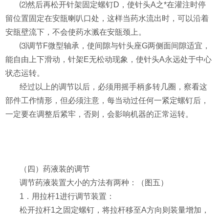
⑵
然后再松开针架固定螺钉
D
，使针头
A
之*在灌注时停
留位置固定在安瓿喇叭口处，这样当药水流出时，可以沿着
安瓿壁流下，不会使药水溅在安瓿颈上。
⑶
调节
F
微型轴承，使间隙与针头座
G
两侧面间隙适宜，
能自由上下滑动，针架
E
无松动现象，使针头
A
永远处于中心
状态运转。
经过以上的调节以后，必须用摇手柄多转几圈，察看这
部件工作情形，但必须注意，每当动过任何一紧定螺钉后，
一定要在调整后紧牢，否则，会影响机器的正常运转。
（四）
药液装的调节
调节药液装置大小的方法有两种：（图五）
1
．用拉杆
1
进行调节装置：
松开拉杆
1
之固定螺钉，将拉杆移至
A
方向则装量增加，