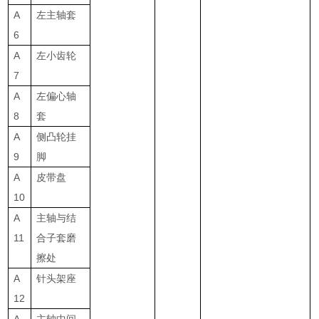
A
左主轴套
6
A
左小齿轮
7
A
左偏心轴
8
套
A
侧凸轮挂
9
脚
A
皮带盘
10
A
主轴与结
11
合子套磨
擦处
A
针头架座
12