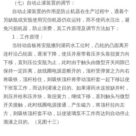
（七）自动止灌装置的调节：
自动止灌装置的作用是防止机器在生产过程中，遇着个
另缺瓿或安瓿使用完但机器仍在运转，而不使药水注出，避
免污损机器，防止浪费，其工作原理及调节方法如下：
1
．工作原理：
当转动齿板将安瓿搬到灌药水工位时，凸轮的凸面离开
连杆沿凸轮面，逐渐下降，使压并座带着压并头靠扭簧力向
下移，直到压位安瓿为止，此时由于触头由微型开关间隙已
保持一定距离，故线圈电源是断开的，顶杆受弹簧之力向右
将吸铁，顶杆栓住，则吸铁顶杆将带动顶杆套一起下移以使
下班泵工作，而达到灌液之目的。如果灌药水这按缺并时，
则压并栓和压并块，靠扭簧力，继续下移，直到触头与微型
开关接触，此时线圈电源接通，产生磁力，将顶杆拉向左
方，则吸铁顶杆套不动，以使玻璃泵不工作而达到自动停止
溉液之目的。（见图十三）