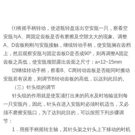
⑴
将摇手柄转动，使进瓶转盘送出空安瓿一只，察看空
安瓿与
A
、两固定齿板是否有磨擦及空隙太大的现象。调整
A
、
D
齿板刚刚与安瓿接触，继续转动手柄，使安瓿搁在齿档
上，然后观察安瓿与固定齿板
D
是否成
90º
，则再调整
A
固定
齿板之高低，使安瓿颈部露出齿面之尺寸：
a=12~15mm
⑵
继续转动手柄，察看
B
、
C
两转动齿板是否能同时搬动
安瓿若有误差，则调节
B
转动齿板的高低，以达到此目的。
（三）针头组的调节
针头组的作用就是使泵浦打出来的药水及时地输送到每
一只安瓿内，因此，针头在进入安瓿时必须时机适当，又必
须不磨擦安瓿口，为了达到此目的，可以按照下列步骤调
节：
1
．用摇手柄摇转主轴，其针头架之针头上下移动的时机