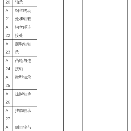
20
轴承
A
钢丝转动
21
处和轴套
A
钢丝绳连
22
接处
A
摆动轴轴
23
承
A
凸轮与连
24
接轴
A
微型轴承
25
A
挂脚轴承
26
A
挂脚轴承
27
A
侧齿轮与