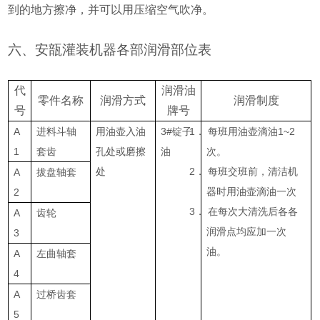
到的地方擦净，并可以用压缩空气吹净。
六、安瓿灌装机器各部润滑部位表
代
润滑油
零件名称
润滑方式
润滑制度
号
牌号
A
进料斗轴
用油壶入油
3#锭子
1．
每班用油壶滴油1~2
1
套齿
孔处或磨擦
油
次。
处
2．
每班交班前，清洁机
A
拔盘轴套
器时用油壶滴油一次
2
3．
在每次大清洗后各各
A
齿轮
润滑点均应加一次
3
油。
A
左曲轴套
4
A
过桥齿套
5