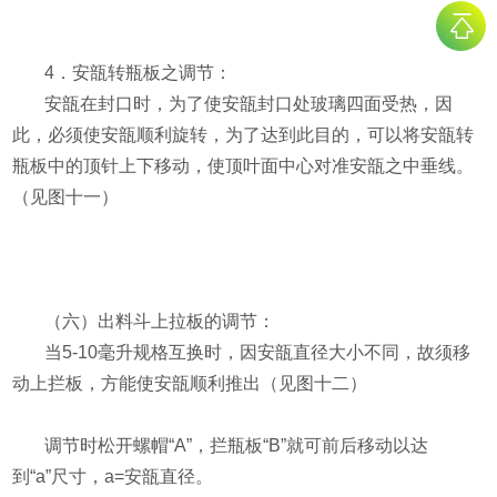
4
．安瓿转瓶板之调节：
安瓿在封口时，为了使安瓿封口处玻璃四面受热，因
此，必须使安瓿顺利旋转，为了达到此目的，可以将安瓿转
瓶板中的顶针上下移动，使顶叶面中心对准安瓿之中垂线。
（见图十一）
（六）出料斗上拉板的调节：
当
5-10
毫升规格互换时，因安瓿直径大小不同，故须移
动上拦板，方能使安瓿顺利推出（见图十二）
调节时松开螺帽“
A
”，拦瓶板“
B
”就可前后移动以达
到“
a
”尺寸，
a=
安瓿直径。