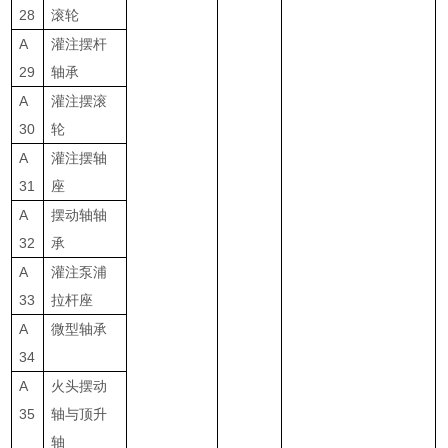
28
滚轮
A
灌注摆杆
29
轴承
A
灌注摆滚
30
轮
A
灌注摆轴
31
座
A
摆动轴轴
32
承
A
灌注泵浦
33
拉杆座
A
微型轴承
34
A
火头摆动
35
轴与顶升
轴