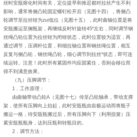
丝时安瓿熔化时间有关，定位提早和推迟都对拉丝产生不利
影响，通常将侧凸轮固定螺钉松开后（见图十四），将侧凸
轮调节至拉丝钳为zui低位（见图十五），此时曲轴位置是将
安瓿搬运至搁瓶架，再继续反时针旋转
45º
左右，同时调节钢
丝绳凸轮位置为拉丝钳为闭钳状态，此时位置较为适宜，再
通过调节，压调杆位置，和细拉轴位置和钢丝绳位置，相互
反复与侧凸轮，钢丝绳凸轮，细心调节到拉丝*状态，即可连
续运转。注意！此时所有紧固件均应固紧住，否则会移位而
得不到满意效果。
（九）压脚调节：
1
．工作原理：
由曲轴带动凸轮
A
（见图十七）传至凸轮轴承，带动支撑
架，使所有压脚向上抬起，此时安瓿瓶由齿极运动而将瓶子
搬运一格，待安瓿瓶搬过后，所有压脚向下（利用扭簧）压
紧安瓿瓶瓶身，达到压瓶和转瓶目的。
2
．调节方法：