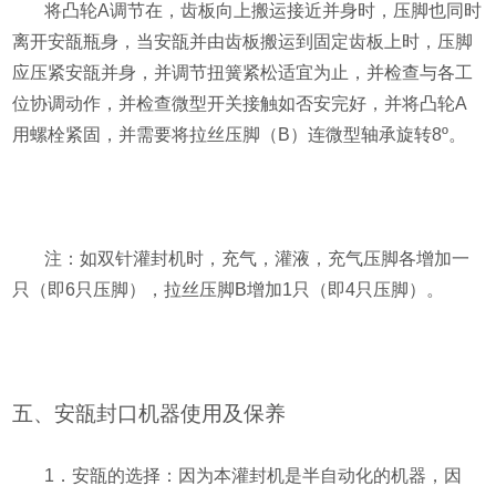
将凸轮
A
调节在，齿板向上搬运接近并身时，压脚也同时
离开安瓿瓶身，当安瓿并由齿板搬运到固定齿板上时，压脚
应压紧安瓿并身，并调节扭簧紧松适宜为止，并检查与各工
位协调动作，并检查微型开关接触如否安完好，并将凸轮
A
用螺栓紧固，并需要将拉丝压脚（
B
）连微型轴承旋转
8º
。
注：如双针灌封机时，充气，灌液，充气压脚各增加一
只（即
6
只压脚），拉丝压脚
B
增加
1
只（即
4
只压脚）。
五、安瓿封口机器使用及保养
1
．安瓿的选择：因为本灌封机是半自动化的机器，因