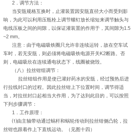
2
．调节方法：
当安瓿规格互换时，止灌装置因安瓿直径大小而受到影
响，为此可以利用压瓶栓上调节螺钉放长缩短来调节触头与
电线压板之间的间隙，以保证灌装置的作用于，其间隙为
1.5
~2 mm
。
注意：由于电磁吸铁圈只允许非连续运转，故在空车试
车时，若无安瓿，则必须将电磁吸铁电源开关
K2
断路。否
则，电磁吸欣在连续通电状态下，线圈被烧毁。
（八）拉丝钳组调节：
拉丝钳组作用是使已灌好药水的安瓿，经过预热后进
行拉线封口的过程。因此拉丝钳上下位置时间，调节得适
当，对拉丝封口起相当大作用，为了达到此目的，可以按照
下列步骤调节：
1
．工作原理：
⑴
由主轴带动通过蜗杆和蜗轮传动到拉丝钳侧凸轮，拉
丝钳也跟着作上下直线运动。（见图十四）