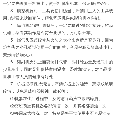
一定要先将摇手柄拉出，使手柄脱离机器。保证操作安全。
3
．调整机器时，工具要使用适当，严禁用过大的工具或
用力过猛来拆卸零件，避免坚坏机件或影响机器性能。
4
．每当机器进行调整后，一定要将过的螺钉紧好，转动
机器，察看其动作是否符合要求的，方可以开车。
5
．燃气头应该经常从火头之大小来判断是否良好，因为
焰气头之小孔经过使用一定时间后，容易被积炭堵塞或小孔
变形而影响火力。
6
．灌封机火头上面要装排气管，能排除热量及燃气中的
少量灰尘，同时又能保持室内温度、湿度和清洁，对产品质
量和工作人员的健康有好处。
7
．机器必须保持清洁，严禁机器上的油污、药液或玻璃
碎悄，以免造成机器损蚀，故必须：
⑴
机器在生产过程中，及时清除药液或玻璃碎屑。
⑵
交班前应将机器各部清洁一次，并将各部加油一次。
⑶
每周应大擦洗一次，特别是将平常使用中不容易清洁