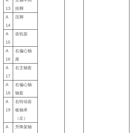
A
主轴中间
13
挂脚
A
压脚
14
A
齿轮架
15
A
右偏心轴
16
座
A
右主轴套
17
A
右偏心轴
18
轴套
A
右转动齿
19
板轴承
（左）
A
升降架轴