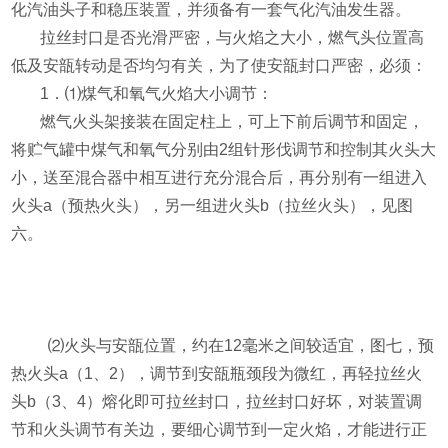
化汽油头子和稳压装置，并须备有一套气化汽油发生器。
拉丝封口是否光滑严密，与火焰之大小，燃气头位置高
低及安瓿转动是否均匀有关，为了使安瓿封口严密，必须：
1
．
⑴
煤气和氧气火焰大小调节：
燃气火头架接装在固定柱上，可上下前后调节和固定，
将贮气罐中煤气和氧气分别由
2
组针形伐调节和控制其火头大
小，送至混合器中相互进行充分混合后，再分别有一组进入
火头
a
（预热火头），另一组进火头
b
（拉丝火头），见图
六。
⑵
火头与安瓿位置，约在
12
毫米之间较适宜，图七，预
热火头
a
（
1
、
2
），调节到安瓿瓶颈段为微红，再轻拉丝火
头
b
（
3
、
4
）熔化即可拉丝封口，拉丝封口好坏，对装置调
节和火头调节有关边，要细心调节到一定火焰，才能进行正