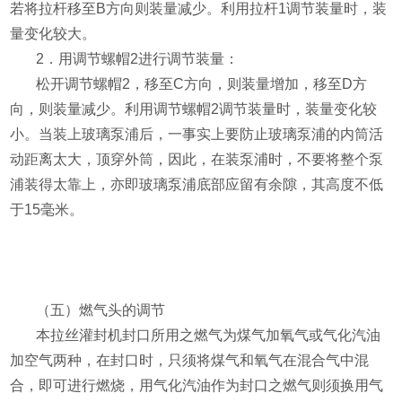
若将拉杆移至
B
方向则装量减少。利用拉杆
1
调节装量时，装
量变化较大。
2
．用调节螺帽
2
进行调节装量：
松开调节螺帽
2
，移至
C
方向，则装量增加，移至
D
方
向，则装量减少。利用调节螺帽
2
调节装量时，装量变化较
小。当装上玻璃泵浦后，一事实上要防止玻璃泵浦的内筒活
动距离太大，顶穿外筒，因此，在装泵浦时，不要将整个泵
浦装得太靠上，亦即玻璃泵浦底部应留有余隙，其高度不低
于
15
毫米
。
（五）燃气头的调节
本拉丝灌封机封口所用之燃气为煤气加氧气或气化汽油
加空气两种，在封口时，只须将煤气和氧气在混合气中混
合，即可进行燃烧，用气化汽油作为封口之燃气则须换用气