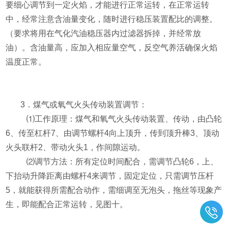
要细心调节到一定火焰，才能进行正常运转，在正常运转
中，经常注意含油量变化，随时进行稳压装置配比的调整。
（要求将用在气化汽油稳压器内过滤器拆掉，并经常放
油）。含油量高，应加入相应量空气，反空气养活确保火焰
温度正常。
3
．煤气或氧气火头传动装置调节：
⑴
工作原理：煤气和氧气火头传动装置、传动，由凸轮
6
、传至杠杆
7
、由调节螺杆
4
向上顶升，传到顶升棒
3
、顶动
火头联杆
2
、带动火头
1
，作间隙运动。
⑵
调节方法：所有定位时间配合，需调节凸轮
6
，上、
下抬动升降距离由螺杆
4
来调节，固定定位，只需调节压杆
5
，就能获得所需配合动作，需细调至无泡头，拖丝等现象产
生，即能配合正常运转，见图十。