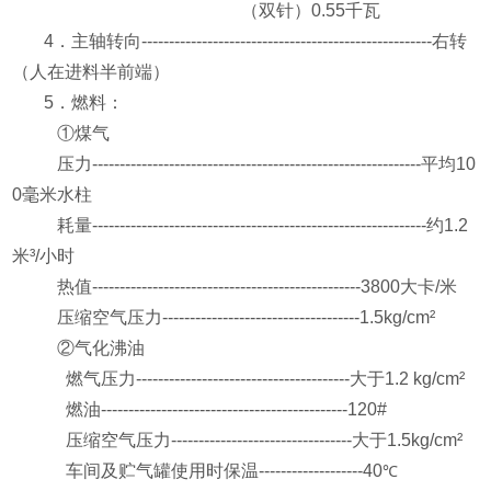
（双针）
0.55
千瓦
4
．主轴转向
-----------------------------------------------------
右转
（人在进料半前端）
5
．燃料：
①
煤气
压力
------------------------------------------------------------
平均
10
0
毫米水柱
耗量
-------------------------------------------------------------
约
1.2
米
³
/
小时
热值
-------------------------------------------------3800
大卡
/
米
压缩空气压力
------------------------------------1.5kg/cm
²
②
气化沸油
燃气压力
---------------------------------------
大于
1.2 kg
/cm
²
燃油
---------------------------------------------120#
压缩空气压力
---------------------------------
大于
1.5kg
/cm
²
车间及贮气罐使用时保温
-------------------40
℃