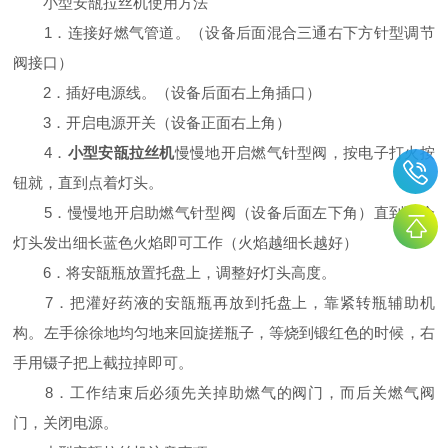
小型安瓿拉丝机使用方法
1．连接好燃气管道。（设备后面混合三通右下方针型调节
阀接口）
2．插好电源线。（设备后面右上角插口）
3．开启电源开关（设备正面右上角）
4．
小型安瓿拉丝机
慢慢地开启燃气针型阀，按电子打火按
钮就，直到点着灯头。
5．慢慢地开启助燃气针型阀（设备后面左下角）直到两个
灯头发出细长蓝色火焰即可工作（火焰越细长越好）
6．将安瓿瓶放置托盘上，调整好灯头高度。
7．把灌好药液的安瓿瓶再放到托盘上，靠紧转瓶辅助机
构。左手徐徐地均匀地来回旋搓瓶子，等烧到锻红色的时候，右
手用镊子把上截拉掉即可。
8．工作结束后必须先关掉助燃气的阀门，而后关燃气阀
门，关闭电源。