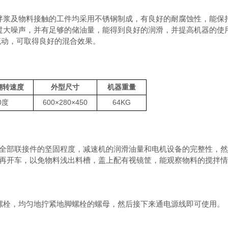
拌浆及物料接触的工件均采用不锈钢制成，有良好的耐腐蚀性，能保
过大噪声，并有足够的储油量，能得到良好的润滑，并提高机器的使
流动，可取得良好的混合效果。
翻转速度
外型尺寸
机器重量
0度
600×280×450
64KG
全部联接件的坚固程度，减速机的润滑油量和电机设备的完整性，然
再开车，以免物料浅出料槽，盖上配有视镜筐，能观察物料的搅拌情
螺栓，均匀地拧紧地脚螺栓的螺母，然后接下来通电源线即可使用。