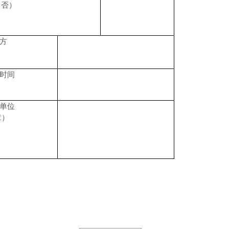
（否）
方
时间
单位
章）