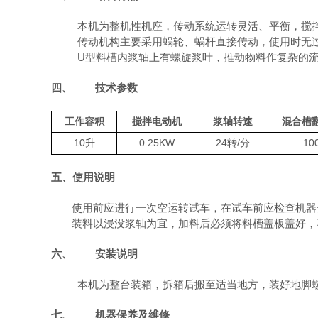
本机为整机性机座，传动系统运转灵活、平衡，搅
传动机构主要采用蜗轮、蜗杆直接传动，使用时无
U
型料槽内浆轴上有螺旋浆叶，推动物料作复杂的
四、
技术参数
工作容积
搅拌电动机
浆轴转速
混合槽
10升
0.25KW
24转/分
10
五、使用说明
使用前应进行一次空运转试车，在试车前应检查机器
装料以浸没浆轴为宜，加料后必须将料槽盖板盖好，
六、
安装说明
本机为整台装箱，拆箱后搬至适当地方，装好地脚
七、
机器保养及维修