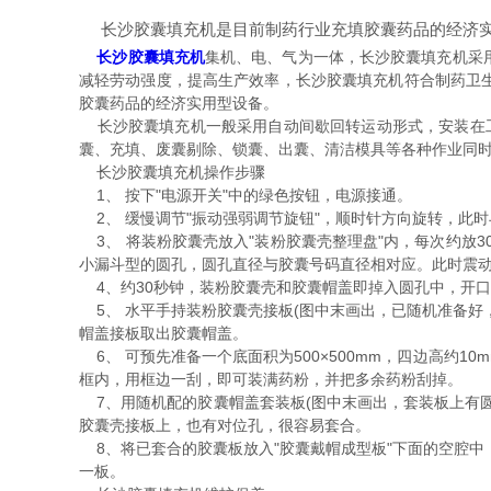
长沙胶囊填充机是目前制药行业充填胶囊药品的经济
长沙胶囊填充机
集机、电、气为一体，长沙胶囊填充机采
减轻劳动强度，提高生产效率，长沙胶囊填充机符合制药卫
胶囊药品的经济实用型设备。
长沙胶囊填充机一般采用自动间歇回转运动形式，安装在工
囊、充填、废囊剔除、锁囊、出囊、清洁模具等各种作业同
长沙胶囊填充机操作步骤
1、 按下"电源开关"中的绿色按钮，电源接通。
2、 缓慢调节"振动强弱调节旋钮"，顺时针方向旋转，此
3、 将装粉胶囊壳放入"装粉胶囊壳整理盘"内，每次约放30
小漏斗型的圆孔，圆孔直径与胶囊号码直径相对应。此时震
4、约30秒钟，装粉胶囊壳和胶囊帽盖即掉入圆孔中，开
5、 水平手持装粉胶囊壳接板(图中末画出，已随机准备好
帽盖接板取出胶囊帽盖。
6、 可预先准备一个底面积为500×500mm，四边高约
框内，用框边一刮，即可装满药粉，并把多余药粉刮掉。
7、用随机配的胶囊帽盖套装板(图中末画出，套装板上有圆
胶囊壳接板上，也有对位孔，很容易套合。
8、将已套合的胶囊板放入"胶囊戴帽成型板"下面的空腔中
一板。