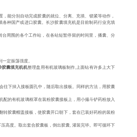
置，能分别自动完成胶囊的就位、分离、充填、锁紧等动作，
填各种国产或进口胶囊。长沙胶囊填充机是目前制药行业充填
转台周围的各个工作站，在各站短暂停留的时间里，播囊、分
到一定振荡强度。
沙胶囊填充机机
整理盘用有机玻璃板制作,上面钻有许多上大下
就会往下掉入接板圆孔中，随后取出接板。同样的方法，用胶囊
将随机配的有机玻璃框罩在装粉胶囊接板上，用小撮斗铲药粉放入
翻转胶囊帽盖接板，使胶囊开口朝下，套在已装好药粉的装粉
压高度。取出套合胶囊板，倒出胶囊, 灌装完毕。即可循环下