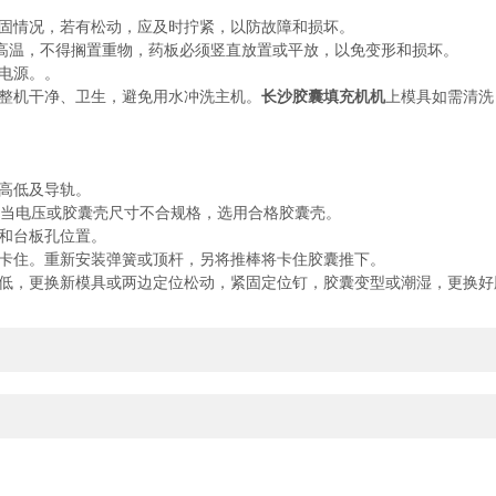
固情况，若有松动，应及时拧紧，以防故障和损坏。
高温，不得搁置重物，药板必须竖直放置或平放，以免变形和损坏。
电源。。
整机干净、卫生，避免用水冲洗主机。
长沙胶囊填充机机
上模具如需清洗
高低及导轨。
适当电压或胶囊壳尺寸不合规格，选用合格胶囊壳。
和台板孔位置。
卡住。重新安装弹簧或顶杆，另将推棒将卡住胶囊推下。
低，更换新模具或两边定位松动，紧固定位钉，胶囊变型或潮湿，更换好