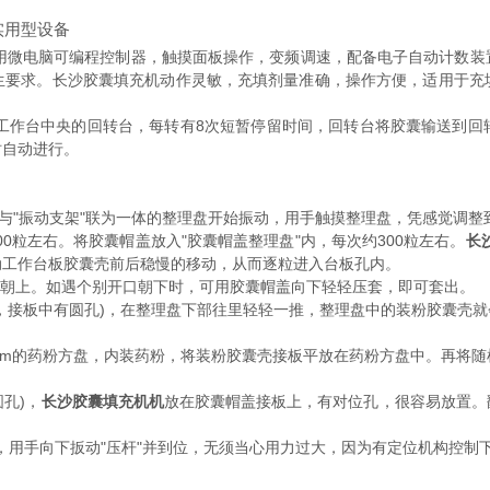
实用型设备
用微电脑可编程控制器，触摸面板操作，变频调速，配备电子自动计数装
生要求。长沙胶囊填充机动作灵敏，充填剂量准确，操作方便，适用于充
作台中央的回转台，每转有8次短暂停留时间，回转台将胶囊输送到回
时自动进行。
时与"振动支架"联为一体的整理盘开始振动，用手触摸整理盘，凭感觉调整
0粒左右。将胶囊帽盖放入"胶囊帽盖整理盘"内，每次约300粒左右。
长
动工作台板胶囊壳前后稳慢的移动，从而逐粒进入台板孔内。
口朝上。如遇个别开口朝下时，可用胶囊帽盖向下轻轻压套，即可套出。
，接板中有圆孔)，在整理盘下部往里轻轻一推，整理盘中的装粉胶囊壳
10mm的药粉方盘，内装药粉，将装粉胶囊壳接板平放在药粉方盘中。再
孔)，
长沙胶囊填充机机
放在胶囊帽盖接板上，有对位孔，很容易放置。
，用手向下扳动"压杆"并到位，无须当心用力过大，因为有定位机构控制下