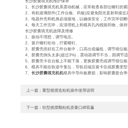
长沙胶囊填充机维护保养
1、长沙胶囊填充机系震动机械，应常检查各部位螺钉的紧
2、有机玻璃部件(工作台板、药板)应避免阳光直射和接近
3、电器外壳和机身必须接地，以确保安全，工作完毕切断
4、每天工作完毕，应清理机上和模具孔内残留药物，保持
长沙胶囊填充机故障及维修
1、振动不理想，调节电压。
2、簧片螺钉松动，拧紧螺钉。
3、胶囊壳排好在工作台板中，口高出或偏低，调节错位板
4、胶囊壳倒头太多(超过3%)，震动器调节不当，因调节
5、胶囊壳卡在台板上不能下落，更换胶囊壳或调节错位板
6、模具不能在轨道中复位，导轨后端压簧卡住或胶囊变型
7、
长沙胶囊填充机机
模具中导向板磨损，影响胶囊套合率
上一篇：
重型摇摆造粒机操作使用说明
下一篇：
轻型摇摆颗粒机质量口碑双赢