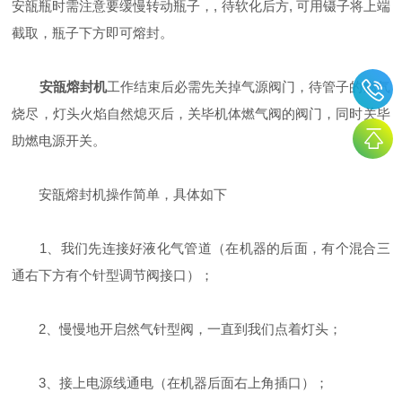
安瓿瓶时需注意要缓慢转动瓶子，, 待软化后方, 可用镊子将上端
截取，瓶子下方即可熔封。
安瓿熔封机
工作结束后必需先关掉气源阀门，待管子的燃气
烧尽，灯头火焰自然熄灭后，关毕机体燃气阀的阀门，同时关毕
助燃电源开关。
安瓿熔封机操作简单，具体如下
1、我们先连接好液化气管道（在机器的后面，有个混合三
通右下方有个针型调节阀接口）；
2、慢慢地开启然气针型阀，一直到我们点着灯头；
3、接上电源线通电（在机器后面右上角插口）；